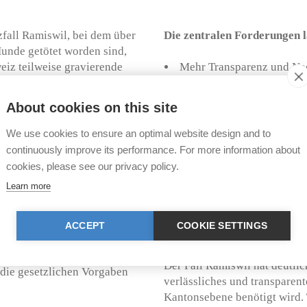
fall Ramiswil, bei dem über
Die zentralen Forderungen l
unde getötet worden sind,
weiz teilweise gravierende
Mehr Transparenz und Nac
, Boningen SO, Hefenhofen
Tierschutzvollzug.
cht um Ausnahmen handelt.
Verpflichtende, öffentlic
About cookies on this site
e Vollzug, der für die
nen und Institutionen, die
Eine Überprüfung der str
We use cookies to ensure an optimal website design and to
arüber, ob ihre Hinweise
continuously improve its performance. For more information about
Klare Rückmeldungen an Pe
rden. Dies erschwert die
cookies, please see our privacy policy.
in die zuständigen Stellen.
Ein engerer Austausch zwi
Learn more
Tierschutzorganisationen.
em Datenschutz oder dem
Der Ausbau bestehender M
n der Bundesverfassung
ACCEPT
COOKIE SETTINGS
Vernetzung mit kantonalen
berwiegt. Gleichzeitig fehlen
hresberichte über den Stand
Der Fall Ramiswil hat deutli
 die gesetzlichen Vorgaben
verlässliches und transparen
Kantonsebene benötigt wird.