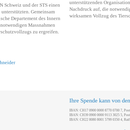
unterstützenden Organisatio
N Schweiz und der STS einen
Nachdruck auf, die notwendig
en unterstützten. Gemeinsam
wirksamen Vollzug des Tiersc
sische Departement des Innern
e notwendigen Massnahmen
rschutzvollzugs zu ergreifen.
chneider
Ihre Spende kann von de
IBAN: CH17 0900 0000 8770 0700 7, Pos
IBAN: CH39 0900 0000 9113 3025 5, Pos
IBAN: CH22 8080 8001 5799 0350 4, Raif