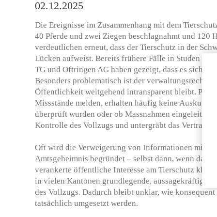
02.12.2025
Die Ereignisse im Zusammenhang mit dem Tierschutz
40 Pferde und zwei Ziegen beschlagnahmt und 120 H
verdeutlichen erneut, dass der Tierschutz in der Sch
Lücken aufweist. Bereits frühere Fälle in Studen BE
TG und Oftringen AG haben gezeigt, dass es sich ni
Besonders problematisch ist der verwaltungsrechtlich
Öffentlichkeit weitgehend intransparent bleibt. Perso
Missstände melden, erhalten häufig keine Auskunft d
überprüft wurden oder ob Massnahmen eingeleitet wu
Kontrolle des Vollzugs und untergräbt das Vertrauen 
Oft wird die Verweigerung von Informationen mit d
Amtsgeheimnis begründet – selbst dann, wenn das i
verankerte öffentliche Interesse am Tierschutz klar ü
in vielen Kantonen grundlegende, aussagekräftige Ja
des Vollzugs. Dadurch bleibt unklar, wie konsequent
tatsächlich umgesetzt werden.