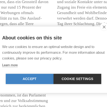
ren, dass ein Grossteil davon
und soziale Kontakte unter na
r nur rund 15 Prozent der
Zugang ins Freie ein element
 Werbungen oftmals
Gesundheit und Wohlbefinden 
ität zu tun. Die Auslauf-
verwehrt werden darf. Dennoc
rgen, dass alle Tiere
Tag ihrer Schlachtung. Die A
Umsetzung dieser Forderung
verbindlichen Mindeststandard
kte diesem Grundsatz
verankern.
About cookies on this site
Die Initiative wurde von der
We use cookies to ensure an optimal website design and to
in den letzten Jahren nur
derzeit in enger Zusammena
continuously improve its performance. For more information about
gar über eine Aufweichung
vorbereitet. Ergänzt wird die
cookies, please see our privacy policy.
e geplante Agrarpolitik 2030
Fachpersonen aus der Politik 
Learn more
. Mit der Auslauf-Initiative
Lancierung starten die Organ
ierwohlstandards in der
Vorkampagne. Ziel ist es, 20
ative in Form einer
zugesicherten Unterschriften
ACCEPT
COOKIE SETTINGS
 dass sie zwar den
Grundlage geschaffen ist, be
onkreten Gesetzestext vorgibt.
frühestens im Februar 2026.
enommen, ist das Parlament
ten und zur Volksabstimmung
ergleich zur herkömmlichen