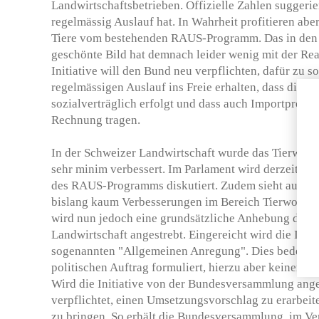
Landwirtschaftsbetrieben. Offizielle Zahlen suggerie
regelmässig Auslauf hat. In Wahrheit profitieren abe
Tiere vom bestehenden RAUS-Programm. Das in den
geschönte Bild hat demnach leider wenig mit der Real
Initiative will den Bund neu verpflichten, dafür zu so
regelmässigen Auslauf ins Freie erhalten, dass die 
sozialverträglich erfolgt und dass auch Importprodu
Rechnung tragen.
In der Schweizer Landwirtschaft wurde das Tierwohl 
sehr minim verbessert. Im Parlament wird derzeit so
des RAUS-Programms diskutiert. Zudem sieht auch di
bislang kaum Verbesserungen im Bereich Tierwohl vor
wird nun jedoch eine grundsätzliche Anhebung des T
Landwirtschaft angestrebt. Eingereicht wird die Initi
sogenannten "Allgemeinen Anregung". Dies bedeutet,
politischen Auftrag formuliert, hierzu aber keinen k
Wird die Initiative von der Bundesversammlung ang
verpflichtet, einen Umsetzungsvorschlag zu erarbei
zu bringen. So erhält die Bundesversammlung, im V