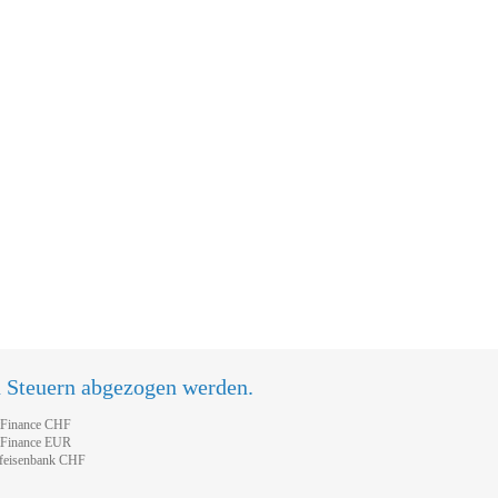
n Steuern abgezogen werden.
tFinance CHF
tFinance EUR
feisenbank CHF