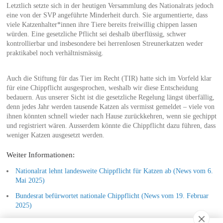
Letztlich setzte sich in der heutigen Versammlung des Nationalrats jedoch
eine von der SVP angeführte Minderheit durch. Sie argumentierte, dass
viele Katzenhalter*innen ihre Tiere bereits freiwillig chippen lassen
würden. Eine gesetzliche Pflicht sei deshalb überflüssig, schwer
kontrollierbar und insbesondere bei herrenlosen Streunerkatzen weder
praktikabel noch verhältnismässig.
Auch die Stiftung für das Tier im Recht (TIR) hatte sich im Vorfeld klar
für eine Chippflicht ausgesprochen, weshalb wir diese Entscheidung
bedauern. Aus unserer Sicht ist die gesetzliche Regelung längst überfällig,
denn jedes Jahr werden tausende Katzen als vermisst gemeldet – viele von
ihnen könnten schnell wieder nach Hause zurückkehren, wenn sie gechippt
und registriert wären. Ausserdem könnte die Chippflicht dazu führen, dass
weniger Katzen ausgesetzt werden.
Weiter Informationen:
Nationalrat lehnt landesweite Chippflicht für Katzen ab (News vom 6.
Mai 2025)
Bundesrat befürwortet nationale Chippflicht (News vom 19. Februar
2025)
TIR-Kalender 2021 – Tierschutzrechtliche Frage im Februar