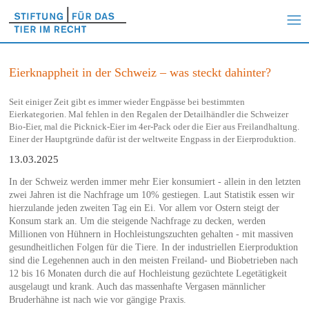
Eierknappheit in der Schweiz – was steckt dahinter?
Seit einiger Zeit gibt es immer wieder Engpässe bei bestimmten
Eierkategorien. Mal fehlen in den Regalen der Detailhändler die Schweizer
Bio-Eier, mal die Picknick-Eier im 4er-Pack oder die Eier aus Freilandhaltung.
Einer der Hauptgründe dafür ist der weltweite Engpass in der Eierproduktion.
13.03.2025
In der Schweiz werden immer mehr Eier konsumiert - allein in den letzten
zwei Jahren ist die Nachfrage um 10% gestiegen. Laut Statistik essen wir
hierzulande jeden zweiten Tag ein Ei. Vor allem vor Ostern steigt der
Konsum stark an. Um die steigende Nachfrage zu decken, werden
Millionen von Hühnern in Hochleistungszuchten gehalten - mit massiven
gesundheitlichen Folgen für die Tiere. In der industriellen Eierproduktion
sind die Legehennen auch in den meisten Freiland- und Biobetrieben nach
12 bis 16 Monaten durch die auf Hochleistung gezüchtete Legetätigkeit
ausgelaugt und krank. Auch das massenhafte Vergasen männlicher
Bruderhähne ist nach wie vor gängige Praxis.