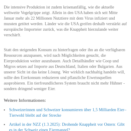
Die intensive Produktion ist zudem krisenanfällig, wie die aktuelle
weltweite Vogelgrippe zeigt. Allein in den USA haben sich seit Mitte
Januar mehr als 22 Millionen Nutztiere mit dem Virus infiziert und
mussten getötet werden. Länder wie die USA greifen deshalb verstärkt auf
europäische Importeier zurück, was die Knappheit hierzulande weiter
verschärft.
Statt den steigenden Konsum zu hinterfragen oder ihn an die verfügbaren
Ressourcen anzupassen, wird nach Möglichkeiten gesucht, die
Eierproduktion weiter auszubauen. Auch Detailhändler wie Coop und
Migros setzen auf Importe aus Deutschland, Italien oder Bulgarien. Aus
unserer Sicht ist das keine Lösung. Wer wirklich nachhaltig handeln will,
sollte den Eierkonsum reduzieren und pflanzliche Eiweissquellen
ausprobieren. Ein tierfreundlicheres System braucht nicht mehr Hühner -
sondern dringend weniger Eier.
Weitere Informationen:
Schweizerinnen und Schweizer konsumieren über 1,5 Milliarden Eier–
Tierwohl bleibt auf der Strecke
Artikel in der NZZ (1.3.2025): Drohende Knappheit vor Ostern: Gibt
es in der Schweiz einen Eiermangel?