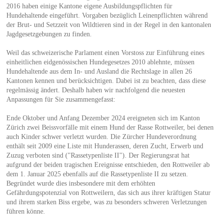
2016 haben einige Kantone eigene Ausbildungspflichten für
Hundehaltende eingeführt. Vorgaben bezüglich Leinenpflichten während
der Brut- und Setzzeit von Wildtieren sind in der Regel in den kantonalen
Jagdgesetzgebungen zu finden.
Weil das schweizerische Parlament einen Vorstoss zur Einführung eines
einheitlichen eidgenössischen Hundegesetzes 2010 ablehnte, müssen
Hundehaltende aus dem In- und Ausland die Rechtslage in allen 26
Kantonen kennen und berücksichtigen. Dabei ist zu beachten, dass diese
regelmässig ändert. Deshalb haben wir nachfolgend die neuesten
Anpassungen für Sie zusammengefasst:
Ende Oktober und Anfang Dezember 2024 ereigneten sich im Kanton
Zürich zwei Beissvorfälle mit einem Hund der Rasse Rottweiler, bei denen
auch Kinder schwer verletzt wurden. Die Zürcher Hundeverordnung
enthält seit 2009 eine Liste mit Hunderassen, deren Zucht, Erwerb und
Zuzug verboten sind ("Rassetypenliste II"). Der Regierungsrat hat
aufgrund der beiden tragischen Ereignisse entschieden, den Rottweiler ab
dem 1. Januar 2025 ebenfalls auf die Rassetypenliste II zu setzen.
Begründet wurde dies insbesondere mit dem erhöhten
Gefährdungspotenzial von Rottweilern, das sich aus ihrer kräftigen Statur
und ihrem starken Biss ergebe, was zu besonders schweren Verletzungen
führen könne.