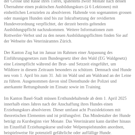
der Grösse und Rasse ihres Tieres, spätestens zwölf Monate nach dessen
Übernahme einen praktischen Ausbildungskurs (à 6 Lektionen) mit
einheitlichen Lernzielen zu absolvieren. Haltende von sogenannten grossen
oder massigen Hunden sind bis zur Inkraftsetzung der revidierten
Hundeverordnung verpflichtet, der derzeit bereits geltenden
Ausbildungspflicht nachzukommen. Weitere Informationen zum
Rottweiler-Verbot und zu den neuen Ausbildungspflichten finden Sie auf
der Webseite des Veterinäramtes Zürich.
Der Kanton Zug hat im Januar im Rahmen einer Anpassung des
Einführungsgesetzes zum Bundesgesetz über den Wald (EG Waldgesetz)
eine Leinenpflicht während der Brut- und Setzzeit eingeführt, um
Wildtiere in diesem Zeitraum besonders zu schützen. Demnach sind Hunde
neu vom 1. April bis zum 31. Juli im Wald und am Waldrand an der Leine
zu führen. Ausgenommen davon sind Diensthunde der Polizei und
anerkannte Rettungshunde im Einsatz sowie im Training.
Im Kanton Basel-Stadt müssen Ersthundehaltende ab dem 1. April 2025
innerhalb eines Jahres nach der Anschaffung ihres Hundes einen
Erziehungskurs absolvieren. Dieser umfasst acht Praxislektionen mit
theoretischen Elementen und ist prüfungsfrei. Das Mindestalter der Hunde
beträgt zu Kursbeginn vier Monate. Das Veterinäramt kann darüber hinaus
im Einzelfall Erziehungskurse und/oder Welpenspielstunden anordnen,
beispielsweise für potenziell gefährliche oder auffällige Hunde.