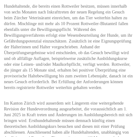
Hundehaltende, die bereits einen Rottweiler besitzen, müssen innerhalb
von sechs Monaten nach Inkrafttreten der neuen Regelung ein Gesuch
beim Zürcher Veterinäramt einreichen, um das Tier weiterhin halten zu
dürfen. Mischlinge mit mehr als 10 Prozent Rottweiler-Blutanteil fallen
ebenfalls unter die Bewilligungspflicht. Während des
Bewilligungsverfahrens erfolgt eine Wesensbeurteilung der Hunde, um ihr
Gefährdungspotenzial einzuschätzen. Zusätzlich ist eine Eignungsprüfung
der Halterinnen und Halter vorgeschrieben. Anhand der
Überprüfungsergebnisse wird entschieden, ob das Gesuch bewilligt wird
und ob allfällige Auflagen, beispielsweise zusätzliche Ausbildungskurse
oder eine Leinen- und/oder Maulkorbpflicht, verfügt werden. Rottweiler,
die jünger als 15 Monate sind, erhalten bei positiver Überprüfung eine
provisorische Haltebewilligung bis zum zweiten Lebensjahr, danach ist ein
neues Gesuch erforderlich. Bei Erfüllung der Anforderungen können
bereits registrierte Rottweiler weiterhin gehalten werden.
Im Kanton Zürich wird ausserdem seit Längerem eine weitergehende
Revision der Hundeverordnung ausgearbeitet, die voraussichtlich am 1.
Juni 2025 in Kraft treten und Änderungen im Ausbildungsbereich mit sich
bringen wird. Ersthundehaltende müssen demnach künftig einen
theoretischen Ausbildungskurs besuchen und diesen mit einer Prüfung
abschliessen. Anschliessend haben alle Hundehaltenden, unabhängig von