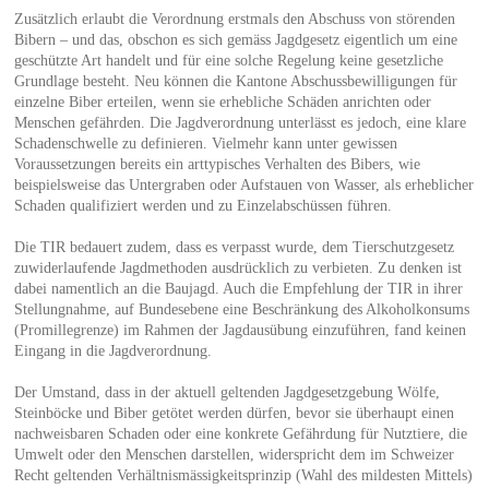
Zusätzlich erlaubt die Verordnung erstmals den Abschuss von störenden
Bibern – und das, obschon es sich gemäss Jagdgesetz eigentlich um eine
geschützte Art handelt und für eine solche Regelung keine gesetzliche
Grundlage besteht. Neu können die Kantone Abschussbewilligungen für
einzelne Biber erteilen, wenn sie erhebliche Schäden anrichten oder
Menschen gefährden. Die Jagdverordnung unterlässt es jedoch, eine klare
Schadenschwelle zu definieren. Vielmehr kann unter gewissen
Voraussetzungen bereits ein arttypisches Verhalten des Bibers, wie
beispielsweise das Untergraben oder Aufstauen von Wasser, als erheblicher
Schaden qualifiziert werden und zu Einzelabschüssen führen.
Die TIR bedauert zudem, dass es verpasst wurde, dem Tierschutzgesetz
zuwiderlaufende Jagdmethoden ausdrücklich zu verbieten. Zu denken ist
dabei namentlich an die Baujagd. Auch die Empfehlung der TIR in ihrer
Stellungnahme, auf Bundesebene eine Beschränkung des Alkoholkonsums
(Promillegrenze) im Rahmen der Jagdausübung einzuführen, fand keinen
Eingang in die Jagdverordnung.
Der Umstand, dass in der aktuell geltenden Jagdgesetzgebung Wölfe,
Steinböcke und Biber getötet werden dürfen, bevor sie überhaupt einen
nachweisbaren Schaden oder eine konkrete Gefährdung für Nutztiere, die
Umwelt oder den Menschen darstellen, widerspricht dem im Schweizer
Recht geltenden Verhältnismässigkeitsprinzip (Wahl des mildesten Mittels)