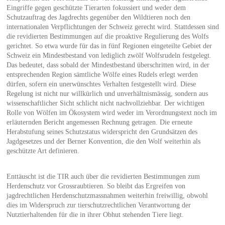
Eingriffe gegen geschützte Tierarten fokussiert und weder dem
Schutzauftrag des Jagdrechts gegenüber den Wildtieren noch den
internationalen Verpflichtungen der Schweiz gerecht wird. Stattdessen sind
die revidierten Bestimmungen auf die proaktive Regulierung des Wolfs
gerichtet. So etwa wurde für das in fünf Regionen eingeteilte Gebiet der
Schweiz ein Mindestbestand von lediglich zwölf Wolfsrudeln festgelegt.
Das bedeutet, dass sobald der Mindestbestand überschritten wird, in der
entsprechenden Region sämtliche Wölfe eines Rudels erlegt werden
dürfen, sofern ein unerwünschtes Verhalten festgestellt wird. Diese
Regelung ist nicht nur willkürlich und unverhältnismässig, sondern aus
wissenschaftlicher Sicht schlicht nicht nachvollziehbar. Der wichtigen
Rolle von Wölfen im Ökosystem wird weder im Verordnungstext noch im
erläuternden Bericht angemessen Rechnung getragen. Die erneute
Herabstufung seines Schutzstatus widerspricht den Grundsätzen des
Jagdgesetzes und der Berner Konvention, die den Wolf weiterhin als
geschützte Art definieren.
Enttäuscht ist die TIR auch über die revidierten Bestimmungen zum
Herdenschutz vor Grossraubtieren. So bleibt das Ergreifen von
jagdrechtlichen Herdenschutzmassnahmen weiterhin freiwillig, obwohl
dies im Widerspruch zur tierschutzrechtlichen Verantwortung der
Nutztierhaltenden für die in ihrer Obhut stehenden Tiere liegt.