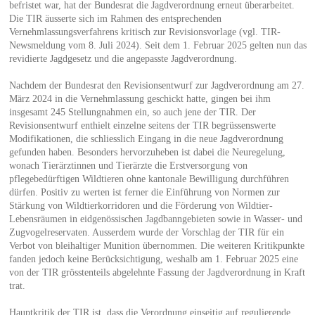
befristet war, hat der Bundesrat die Jagdverordnung erneut überarbeitet.
Die TIR äusserte sich im Rahmen des entsprechenden
Vernehmlassungsverfahrens kritisch zur Revisionsvorlage (vgl. TIR-
Newsmeldung vom 8. Juli 2024). Seit dem 1. Februar 2025 gelten nun das
revidierte Jagdgesetz und die angepasste Jagdverordnung.
Nachdem der Bundesrat den Revisionsentwurf zur Jagdverordnung am 27.
März 2024 in die Vernehmlassung geschickt hatte, gingen bei ihm
insgesamt 245 Stellungnahmen ein, so auch jene der TIR. Der
Revisionsentwurf enthielt einzelne seitens der TIR begrüssenswerte
Modifikationen, die schliesslich Eingang in die neue Jagdverordnung
gefunden haben. Besonders hervorzuheben ist dabei die Neuregelung,
wonach Tierärztinnen und Tierärzte die Erstversorgung von
pflegebedürftigen Wildtieren ohne kantonale Bewilligung durchführen
dürfen. Positiv zu werten ist ferner die Einführung von Normen zur
Stärkung von Wildtierkorridoren und die Förderung von Wildtier-
Lebensräumen in eidgenössischen Jagdbanngebieten sowie in Wasser- und
Zugvogelreservaten. Ausserdem wurde der Vorschlag der TIR für ein
Verbot von bleihaltiger Munition übernommen. Die weiteren Kritikpunkte
fanden jedoch keine Berücksichtigung, weshalb am 1. Februar 2025 eine
von der TIR grösstenteils abgelehnte Fassung der Jagdverordnung in Kraft
trat.
Hauptkritik der TIR ist, dass die Verordnung einseitig auf regulierende