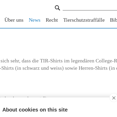
Über uns
News
Recht
Tierschutzstraffälle
Bib
 sich sehr, dass die TIR-Shirts im legendären College-R
hirts (in schwarz und weiss) sowie Herren-Shirts (in 
ral und vegan hergestellt.
len Sie Ihr TIR-Shirt also so
About cookies on this site
ttps://shop.tierimrecht.org