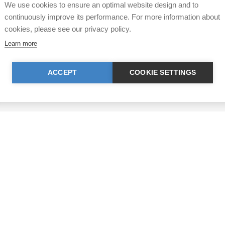
We use cookies to ensure an optimal website design and to
continuously improve its performance. For more information about
cookies, please see our privacy policy.
Ihre Spende kann von de
Learn more
IBAN: CH17 0900 0000 8770 0700 7, Pos
IBAN: CH39 0900 0000 9113 3025 5, Pos
IBAN: CH22 8080 8001 5799 0350 4, Raif
ACCEPT
COOKIE SETTINGS
© TIR / Impressum und D