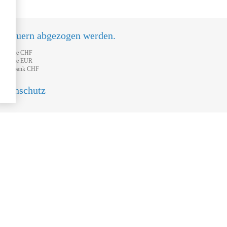
n Steuern abgezogen werden.
tFinance CHF
tFinance EUR
feisenbank CHF
atenschutz