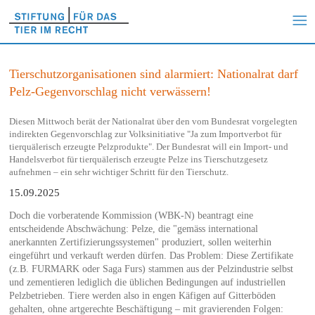
Tierschutzorganisationen sind alarmiert: Nationalrat darf
Pelz-Gegenvorschlag nicht verwässern!
Diesen Mittwoch berät der Nationalrat über den vom Bundesrat vorgelegten
indirekten Gegenvorschlag zur Volksinitiative "Ja zum Importverbot für
tierquälerisch erzeugte Pelzprodukte". Der Bundesrat will ein Import- und
Handelsverbot für tierquälerisch erzeugte Pelze ins Tierschutzgesetz
aufnehmen – ein sehr wichtiger Schritt für den Tierschutz.
15.09.2025
Doch die vorberatende Kommission (WBK-N) beantragt eine
entscheidende Abschwächung: Pelze, die "gemäss international
anerkannten Zertifizierungssystemen" produziert, sollen weiterhin
eingeführt und verkauft werden dürfen. Das Problem: Diese Zertifikate
(z.B. FURMARK oder Saga Furs) stammen aus der Pelzindustrie selbst
und zementieren lediglich die üblichen Bedingungen auf industriellen
Pelzbetrieben. Tiere werden also in engen Käfigen auf Gitterböden
gehalten, ohne artgerechte Beschäftigung – mit gravierenden Folgen: