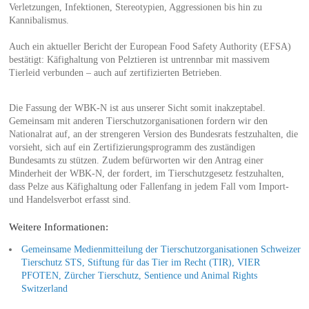
Verletzungen, Infektionen, Stereotypien, Aggressionen bis hin zu
Kannibalismus.
Auch ein aktueller Bericht der European Food Safety Authority (EFSA)
bestätigt: Käfighaltung von Pelztieren ist untrennbar mit massivem
Tierleid verbunden – auch auf zertifizierten Betrieben.
Die Fassung der WBK-N ist aus unserer Sicht somit inakzeptabel.
Gemeinsam mit anderen Tierschutzorganisationen fordern wir den
Nationalrat auf, an der strengeren Version des Bundesrats festzuhalten, die
vorsieht, sich auf ein Zertifizierungsprogramm des zuständigen
Bundesamts zu stützen. Zudem befürworten wir den Antrag einer
Minderheit der WBK-N, der fordert, im Tierschutzgesetz festzuhalten,
dass Pelze aus Käfighaltung oder Fallenfang in jedem Fall vom Import-
und Handelsverbot erfasst sind.
Weitere Informationen:
Gemeinsame Medienmitteilung der Tierschutzorganisationen Schweizer
Tierschutz STS, Stiftung für das Tier im Recht (TIR), VIER
PFOTEN, Zürcher Tierschutz, Sentience und Animal Rights
Switzerland