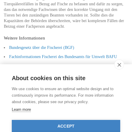
Tierquälereifällen in Bezug auf Fische zu befassen und dafür zu sorgen,
dass das notwendige Fachwissen über den korrekte Umgang mit den
Tieren bei den zuständigen Beamten vorhanden ist. Sollte dies die
Kapazitäten der Behörden überschreiten, wäre bei komplexen Fällen der
Beizug einer Fachperson angebracht.
Weitere Informationen
Bundesgesetz über die Fischerei (BGF)
Fachinformationen Fischerei des Bundesamts für Umwelt BAFU
Vollzugshilfe Angelfischerei des Bundesamts für Umwelt BAFU
About cookies on this site
Kontakt
We use cookies to ensure an optimal website design and to
Stiftung für das Tier im Recht (TIR)
continuously improve its performance. For more information
Rigistrasse 9
about cookies, please see our privacy policy.
CH - 8006 Zürich
+41 (0)43 443 06 43
Learn more
info@tierimrecht.org
Ihre Spende kann von den Steuern abgezogen werden.
ACCEPT
IBAN: CH17 0900 0000 8770 0700 7, PostFinance CHF
IBAN: CH39 0900 0000 9113 3025 5, PostFinance EUR