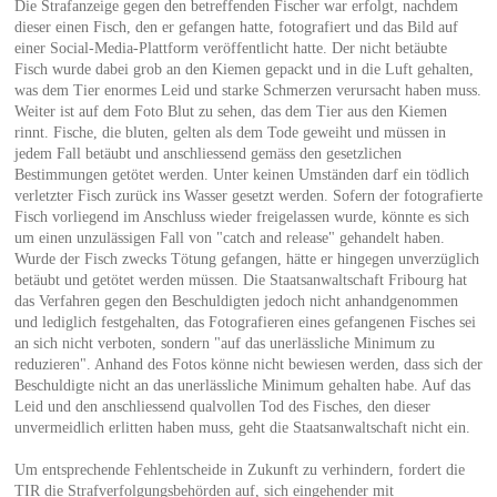
Die Strafanzeige gegen den betreffenden Fischer war erfolgt, nachdem
dieser einen Fisch, den er gefangen hatte, fotografiert und das Bild auf
einer Social-Media-Plattform veröffentlicht hatte. Der nicht betäubte
Fisch wurde dabei grob an den Kiemen gepackt und in die Luft gehalten,
was dem Tier enormes Leid und starke Schmerzen verursacht haben muss.
Weiter ist auf dem Foto Blut zu sehen, das dem Tier aus den Kiemen
rinnt. Fische, die bluten, gelten als dem Tode geweiht und müssen in
jedem Fall betäubt und anschliessend gemäss den gesetzlichen
Bestimmungen getötet werden. Unter keinen Umständen darf ein tödlich
verletzter Fisch zurück ins Wasser gesetzt werden. Sofern der fotografierte
Fisch vorliegend im Anschluss wieder freigelassen wurde, könnte es sich
um einen unzulässigen Fall von "catch and release" gehandelt haben.
Wurde der Fisch zwecks Tötung gefangen, hätte er hingegen unverzüglich
betäubt und getötet werden müssen. Die Staatsanwaltschaft Fribourg hat
das Verfahren gegen den Beschuldigten jedoch nicht anhandgenommen
und lediglich festgehalten, das Fotografieren eines gefangenen Fisches sei
an sich nicht verboten, sondern "auf das unerlässliche Minimum zu
reduzieren". Anhand des Fotos könne nicht bewiesen werden, dass sich der
Beschuldigte nicht an das unerlässliche Minimum gehalten habe. Auf das
Leid und den anschliessend qualvollen Tod des Fisches, den dieser
unvermeidlich erlitten haben muss, geht die Staatsanwaltschaft nicht ein.
Um entsprechende Fehlentscheide in Zukunft zu verhindern, fordert die
TIR die Strafverfolgungsbehörden auf, sich eingehender mit