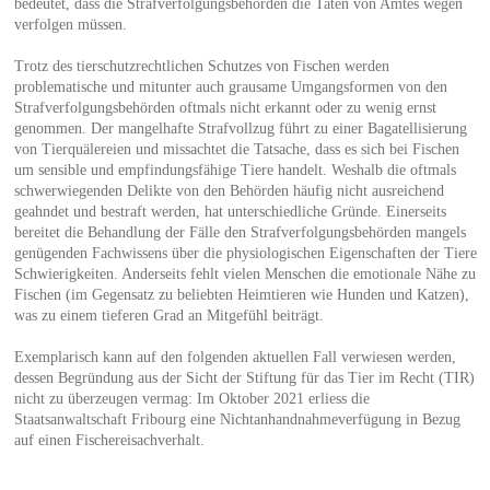
bedeutet, dass die Strafverfolgungsbehörden die Taten von Amtes wegen
verfolgen müssen.
Trotz des tierschutzrechtlichen Schutzes von Fischen werden
problematische und mitunter auch grausame Umgangsformen von den
Strafverfolgungsbehörden oftmals nicht erkannt oder zu wenig ernst
genommen. Der mangelhafte Strafvollzug führt zu einer Bagatellisierung
von Tierquälereien und missachtet die Tatsache, dass es sich bei Fischen
um sensible und empfindungsfähige Tiere handelt. Weshalb die oftmals
schwerwiegenden Delikte von den Behörden häufig nicht ausreichend
geahndet und bestraft werden, hat unterschiedliche Gründe. Einerseits
bereitet die Behandlung der Fälle den Strafverfolgungsbehörden mangels
genügenden Fachwissens über die physiologischen Eigenschaften der Tiere
Schwierigkeiten. Anderseits fehlt vielen Menschen die emotionale Nähe zu
Fischen (im Gegensatz zu beliebten Heimtieren wie Hunden und Katzen),
was zu einem tieferen Grad an Mitgefühl beiträgt.
Exemplarisch kann auf den folgenden aktuellen Fall verwiesen werden,
dessen Begründung aus der Sicht der Stiftung für das Tier im Recht (TIR)
nicht zu überzeugen vermag: Im Oktober 2021 erliess die
Staatsanwaltschaft Fribourg eine Nichtanhandnahmeverfügung in Bezug
auf einen Fischereisachverhalt.