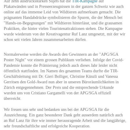
Auf zehn ausdrucksstarken Sujets hat die
TIR-Kampagne
auf
Plakatwänden und in Presseerzeugnissen in der ganzen Schweiz wie auch
online auf das immense Leid von Wildtieren aufmerksam gemacht. Die
prägnanten Handabdrücke symbolisieren die Spuren, die der Mensch bei
"Hands-on-Begegnungen" mit Wildtieren hinterlässt, und die grausamen
Praktiken, die hinter vielen Touristenattraktionen stehen. Die Kampagne
wurde wiederum von der Kreativagentur Ruf Lanz umgesetzt, mit der wir
schon seit vielen Jahren zusammenarbeiten dürfen.
Normalerweise werden die Awards den Gewinnern an der "APG/SGA
Poster Night" vor einem grossen Publikum verliehen. Infolge der Covid-
Pandemie konnte die Prämierung jedoch auch dieses Jahr leider nicht
öffentlich stattfinden. Im Namen des gesamten Teams durfte die TIR-
Geschäftsleitung mit Dr. Gieri Bolliger, Christine Künzli und Vanessa
Gerritsen den Gold-Award nun aber in unseren Büroräumlichkeiten in
Zürich entgegennehmen. Der Preis und die entsprechende Urkunde
wurden uns von Cristiano Gargamelli von der APG/SGA offiziell
überreicht.
Wir freuen uns sehr und bedanken uns bei der APG/SGA für die
Auszeichnung. Ein ganz besonderer Dank geht ausserdem natürlich auch
an Ruf Lanz für ihre wie immer herausragende Arbeit und die langjährige,
sehr freundschaftliche und erfolgreiche Kooperation.