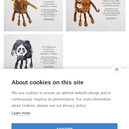
About cookies on this site
Kontakt
We use cookies to ensure an optimal website design and to
Stiftung für das Tier im Recht (TIR)
continuously improve its performance. For more information
Rigistrasse 9
about cookies, please see our privacy policy.
CH - 8006 Zürich
+41 (0)43 443 06 43
Learn more
info@tierimrecht.org
Ihre Spende kann von den Steuern abgezogen werden.