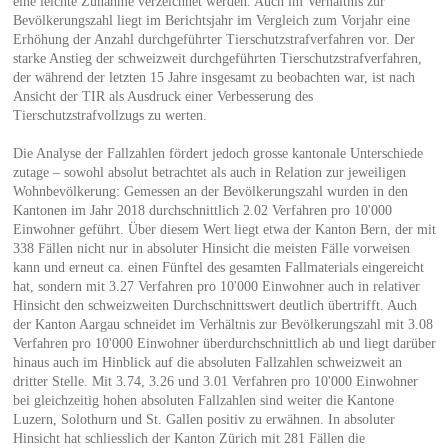
eine leichte Zunahme verzeichnet werden. Auch im Verhältnis zur
Bevölkerungszahl liegt im Berichtsjahr im Vergleich zum Vorjahr eine
Erhöhung der Anzahl durchgeführter Tierschutzstrafverfahren vor. Der
starke Anstieg der schweizweit durchgeführten Tierschutzstrafverfahren,
der während der letzten 15 Jahre insgesamt zu beobachten war, ist nach
Ansicht der TIR als Ausdruck einer Verbesserung des
Tierschutzstrafvollzugs zu werten.
Die Analyse der Fallzahlen fördert jedoch grosse kantonale Unterschiede
zutage – sowohl absolut betrachtet als auch in Relation zur jeweiligen
Wohnbevölkerung: Gemessen an der Bevölkerungszahl wurden in den
Kantonen im Jahr 2018 durchschnittlich 2.02 Verfahren pro 10'000
Einwohner geführt. Über diesem Wert liegt etwa der Kanton Bern, der mit
338 Fällen nicht nur in absoluter Hinsicht die meisten Fälle vorweisen
kann und erneut ca. einen Fünftel des gesamten Fallmaterials eingereicht
hat, sondern mit 3.27 Verfahren pro 10'000 Einwohner auch in relativer
Hinsicht den schweizweiten Durchschnittswert deutlich übertrifft. Auch
der Kanton Aargau schneidet im Verhältnis zur Bevölkerungszahl mit 3.08
Verfahren pro 10'000 Einwohner überdurchschnittlich ab und liegt darüber
hinaus auch im Hinblick auf die absoluten Fallzahlen schweizweit an
dritter Stelle. Mit 3.74, 3.26 und 3.01 Verfahren pro 10'000 Einwohner
bei gleichzeitig hohen absoluten Fallzahlen sind weiter die Kantone
Luzern, Solothurn und St. Gallen positiv zu erwähnen. In absoluter
Hinsicht hat schliesslich der Kanton Zürich mit 281 Fällen die