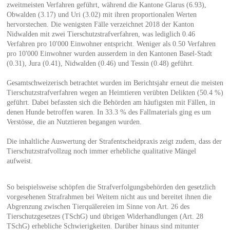
zweitmeisten Verfahren geführt, während die Kantone Glarus (6.93),
Obwalden (3.17) und Uri (3.02) mit ihren proportionalen Werten
hervorstechen. Die wenigsten Fälle verzeichnet 2018 der Kanton
Nidwalden mit zwei Tierschutzstrafverfahren, was lediglich 0.46
Verfahren pro 10'000 Einwohner entspricht. Weniger als 0.50 Verfahren
pro 10'000 Einwohner wurden ausserdem in den Kantonen Basel-Stadt
(0.31), Jura (0.41), Nidwalden (0.46) und Tessin (0.48) geführt.
Gesamtschweizerisch betrachtet wurden im Berichtsjahr erneut die meisten
Tierschutzstrafverfahren wegen an Heimtieren verübten Delikten (50.4 %)
geführt. Dabei befassten sich die Behörden am häufigsten mit Fällen, in
denen Hunde betroffen waren. In 33.3 % des Fallmaterials ging es um
Verstösse, die an Nutztieren begangen wurden.
Die inhaltliche Auswertung der Strafentscheidpraxis zeigt zudem, dass der
Tierschutzstrafvollzug noch immer erhebliche qualitative Mängel
aufweist.
So beispielsweise schöpfen die Strafverfolgungsbehörden den gesetzlich
vorgesehenen Strafrahmen bei Weitem nicht aus und bereitet ihnen die
Abgrenzung zwischen Tierquälereien im Sinne von Art. 26 des
Tierschutzgesetzes (TSchG) und übrigen Widerhandlungen (Art. 28
TSchG) erhebliche Schwierigkeiten. Darüber hinaus sind mitunter