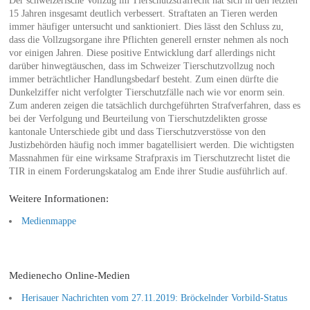
Der schweizerische Vollzug im Tierschutzstrafrecht hat sich in den letzten
15 Jahren insgesamt deutlich verbessert. Straftaten an Tieren werden
immer häufiger untersucht und sanktioniert. Dies lässt den Schluss zu,
dass die Vollzugsorgane ihre Pflichten generell ernster nehmen als noch
vor einigen Jahren. Diese positive Entwicklung darf allerdings nicht
darüber hinwegtäuschen, dass im Schweizer Tierschutzvollzug noch
immer beträchtlicher Handlungsbedarf besteht. Zum einen dürfte die
Dunkelziffer nicht verfolgter Tierschutzfälle nach wie vor enorm sein.
Zum anderen zeigen die tatsächlich durchgeführten Strafverfahren, dass es
bei der Verfolgung und Beurteilung von Tierschutzdelikten grosse
kantonale Unterschiede gibt und dass Tierschutzverstösse von den
Justizbehörden häufig noch immer bagatellisiert werden. Die wichtigsten
Massnahmen für eine wirksame Strafpraxis im Tierschutzrecht listet die
TIR in einem Forderungskatalog am Ende ihrer Studie ausführlich auf.
Weitere Informationen:
Medienmappe
Medienecho Online-Medien
Herisauer Nachrichten vom 27.11.2019: Bröckelnder Vorbild-Status