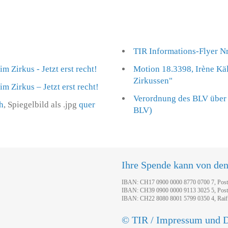
TIR Informations-Flyer Nr
 Zirkus - Jetzt erst recht!
Motion 18.3398, Irène Käl
Zirkussen"
 Zirkus – Jetzt erst recht!
Verordnung des BLV über 
h
, Spiegelbild als .jpg
quer
BLV)
Ihre Spende kann von de
IBAN: CH17 0900 0000 8770 0700 7, Pos
IBAN: CH39 0900 0000 9113 3025 5, Pos
IBAN: CH22 8080 8001 5799 0350 4, Raif
© TIR / Impressum und D