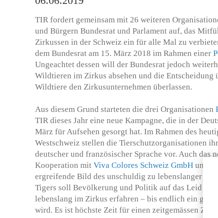
06.06.2019
TIR fordert gemeinsam mit 26 weiteren Organisatio
und Bürgern Bundesrat und Parlament auf, das Mitfü
Zirkussen in der Schweiz ein für alle Mal zu verbie
dem Bundesrat am 15. März 2018 im Rahmen einer
P
Ungeachtet dessen will der Bundesrat jedoch weiter
Wildtieren im Zirkus absehen und die Entscheidung ü
Wildtiere den Zirkusunternehmen überlassen.
Aus diesem Grund starteten die drei Organisationen
TIR dieses Jahr eine neue Kampagne, die in der Deut
März für Aufsehen gesorgt hat. Im Rahmen des heutig
Westschweiz stellen die Tierschutzorganisationen i
deutscher und französischer Sprache vor. Auch das n
Kooperation mit
Viva Colores Schweiz GmbH
und
Na
ergreifende Bild des unschuldig zu lebenslanger Gef
Tigers soll Bevölkerung und Politik auf das Leid hin
lebenslang im Zirkus erfahren – bis endlich ein gese
wird. Es ist höchste Zeit für einen zeitgemässen Zirk