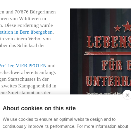
nen und 70'676 Bürgerinnen
hren von Wildtieren in
ten. Diese Forderung wurde
etition in Bern übergeben
.
hin von einem Verbot von
ber das Schicksal der
ProTier
,
VIER PFOTEN
und
schschweiz bereits anfangs
en Startschusses in der
hr zweites Kampagnenbild in
eue Sujet stammt aus der
chtlicht Creative GmbH
. Das
angenschaft verurteilten
About cookies on this site
weisen, das Wildtiere
tzliches Verbot umgesetzt
We use cookies to ensure an optimal website design and to
us ohne Wildtiere, auch in der
continuously improve its performance. For more information about