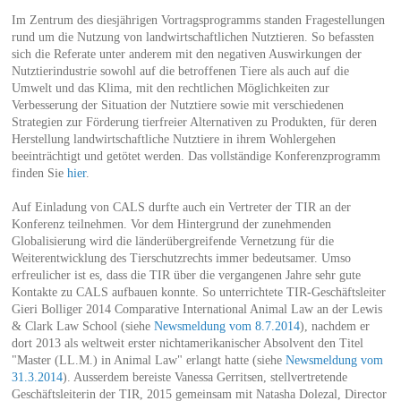
Im Zentrum des diesjährigen Vortragsprogramms standen Fragestellungen
rund um die Nutzung von landwirtschaftlichen Nutztieren. So befassten
sich die Referate unter anderem mit den negativen Auswirkungen der
Nutztierindustrie sowohl auf die betroffenen Tiere als auch auf die
Umwelt und das Klima, mit den rechtlichen Möglichkeiten zur
Verbesserung der Situation der Nutztiere sowie mit verschiedenen
Strategien zur Förderung tierfreier Alternativen zu Produkten, für deren
Herstellung landwirtschaftliche Nutztiere in ihrem Wohlergehen
beeinträchtigt und getötet werden. Das vollständige Konferenzprogramm
finden Sie
hier
.
Auf Einladung von CALS durfte auch ein Vertreter der TIR an der
Konferenz teilnehmen. Vor dem Hintergrund der zunehmenden
Globalisierung wird die länderübergreifende Vernetzung für die
Weiterentwicklung des Tierschutzrechts immer bedeutsamer. Umso
erfreulicher ist es, dass die TIR über die vergangenen Jahre sehr gute
Kontakte zu CALS aufbauen konnte. So unterrichtete TIR-Geschäftsleiter
Gieri Bolliger 2014 Comparative International Animal Law an der Lewis
& Clark Law School (siehe
Newsmeldung vom 8.7.2014
), nachdem er
dort 2013 als weltweit erster nichtamerikanischer Absolvent den Titel
"Master (LL.M.) in Animal Law" erlangt hatte (siehe
Newsmeldung vom
31.3.2014
). Ausserdem bereiste Vanessa Gerritsen, stellvertretende
Geschäftsleiterin der TIR, 2015 gemeinsam mit Natasha Dolezal, Director