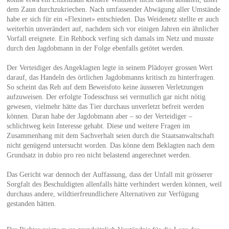
dem Zaun durchzukriechen. Nach umfassender Abwägung aller Umstände
habe er sich für ein «Flexinet» entschieden. Das Weidenetz stellte er auch
weiterhin unverändert auf, nachdem sich vor einigen Jahren ein ähnlicher
Vorfall ereignete. Ein Rehbock verfing sich damals im Netz und musste
durch den Jagdobmann in der Folge ebenfalls getötet werden.
Der Verteidiger des Angeklagten legte in seinem Plädoyer grossen Wert
darauf, das Handeln des örtlichen Jagdobmanns kritisch zu hinterfragen.
So scheint das Reh auf dem Beweisfoto keine äusseren Verletzungen
aufzuweisen. Der erfolgte Todesschuss sei vermutlich gar nicht nötig
gewesen, vielmehr hätte das Tier durchaus unverletzt befreit werden
können. Daran habe der Jagdobmann aber – so der Verteidiger –
schlichtweg kein Interesse gehabt. Diese und weitere Fragen im
Zusammenhang mit dem Sachverhalt seien durch die Staatsanwaltschaft
nicht genügend untersucht worden. Das könne dem Beklagten nach dem
Grundsatz in dubio pro reo nicht belastend angerechnet werden.
Das Gericht war dennoch der Auffassung, dass der Unfall mit grösserer
Sorgfalt des Beschuldigten allenfalls hätte verhindert werden können, weil
durchaus andere, wildtierfreundlichere Alternativen zur Verfügung
gestanden hätten.