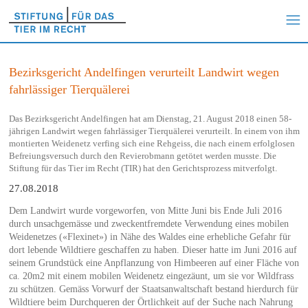
Bezirksgericht Andelfingen verurteilt Landwirt wegen
fahrlässiger Tierquälerei
Das Bezirksgericht Andelfingen hat am Dienstag, 21. August 2018 einen 58-
jährigen Landwirt wegen fahrlässiger Tierquälerei verurteilt. In einem von ihm
montierten Weidenetz verfing sich eine Rehgeiss, die nach einem erfolglosen
Befreiungsversuch durch den Revierobmann getötet werden musste. Die
Stiftung für das Tier im Recht (TIR) hat den Gerichtsprozess mitverfolgt.
27.08.2018
Dem Landwirt wurde vorgeworfen, von Mitte Juni bis Ende Juli 2016
durch unsachgemässe und zweckentfremdete Verwendung eines mobilen
Weidenetzes («Flexinet») in Nähe des Waldes eine erhebliche Gefahr für
dort lebende Wildtiere geschaffen zu haben. Dieser hatte im Juni 2016 auf
seinem Grundstück eine Anpflanzung von Himbeeren auf einer Fläche von
ca. 20m2 mit einem mobilen Weidenetz eingezäunt, um sie vor Wildfrass
zu schützen. Gemäss Vorwurf der Staatsanwaltschaft bestand hierdurch für
Wildtiere beim Durchqueren der Örtlichkeit auf der Suche nach Nahrung