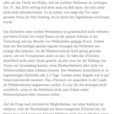
oder auf der Flucht ein Risiko, sich im mobilen Weidenetz zu verfangen.
Am 31. Juli 2016 verfing sich denn auch ein Reh darin, das sich selbst
nicht mehr befreien konnte. Es ist unklar, wie lange das Tier unter
grossem Stress im Netz festhing, bis es durch den Jagdobmann erschossen
wurde.
Das Aufstellen eines solchen Weidenetzes ist grundsätzlich nicht verboten
und deren Einsatz bei vielen Bauern in der ganzen Schweiz in der
Tierhaltung und zur Abwehr von Wildschäden gängige Praxis. Zudem
hätte der Beschuldigte gemäss eigenen Aussagen das Weidenetz nur
solange dort platziert, bis die Himbeersträuche hoch genug gewesen
wären, um vor Fressattacken sicher zu sein. Er habe das «Flexinet»
absichtlich nicht unter Strom gestellt, da dies zwar bei der Haltung von
Tieren zur Anwendung kommt, seine Himbeerkulturen aber nicht vor
Wildtierschäden hätte schützen können. Das Weidenetz kontrollierte er in
regelmässigen Abständen alle 2-3 Tage. Gemäss seiner Angabe war es gut
fixiert und korrekt montiert. Das «Flexinet» sei ausserdem in der Landi
als Wildabwehrnetz angepriesen worden. Es war für ihn deswegen nicht
ersichtlich, wieso er das Weidenetz nicht zum Schutz seiner
Himbeerkulturen hätte einsetzen sollen.
Auf die Frage nach alternativen Möglichkeiten, um seine Kulturen zu
schützen, wies der Beschuldigte auf deren mangelnde Effizienz hin. So
könne etwa ein Litzenzaun kleinere Wildtiere nicht davon abhalten, unter