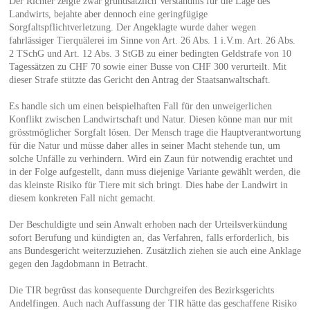
Der Richter zeigte zwar grundsätzlich Verständnis für die Lage des
Landwirts, bejahte aber dennoch eine geringfügige
Sorgfaltspflichtverletzung. Der Angeklagte wurde daher wegen
fahrlässiger Tierquälerei im Sinne von Art. 26 Abs. 1 i.V.m. Art. 26 Abs.
2 TSchG und Art. 12 Abs. 3 StGB zu einer bedingten Geldstrafe von 10
Tagessätzen zu CHF 70 sowie einer Busse von CHF 300 verurteilt. Mit
dieser Strafe stützte das Gericht den Antrag der Staatsanwaltschaft.
Es handle sich um einen beispielhaften Fall für den unweigerlichen
Konflikt zwischen Landwirtschaft und Natur. Diesen könne man nur mit
grösstmöglicher Sorgfalt lösen. Der Mensch trage die Hauptverantwortung
für die Natur und müsse daher alles in seiner Macht stehende tun, um
solche Unfälle zu verhindern. Wird ein Zaun für notwendig erachtet und
in der Folge aufgestellt, dann muss diejenige Variante gewählt werden, die
das kleinste Risiko für Tiere mit sich bringt. Dies habe der Landwirt in
diesem konkreten Fall nicht gemacht.
Der Beschuldigte und sein Anwalt erhoben nach der Urteilsverkündung
sofort Berufung und kündigten an, das Verfahren, falls erforderlich, bis
ans Bundesgericht weiterzuziehen. Zusätzlich ziehen sie auch eine Anklage
gegen den Jagdobmann in Betracht.
Die TIR begrüsst das konsequente Durchgreifen des Bezirksgerichts
Andelfingen. Auch nach Auffassung der TIR hätte das geschaffene Risiko