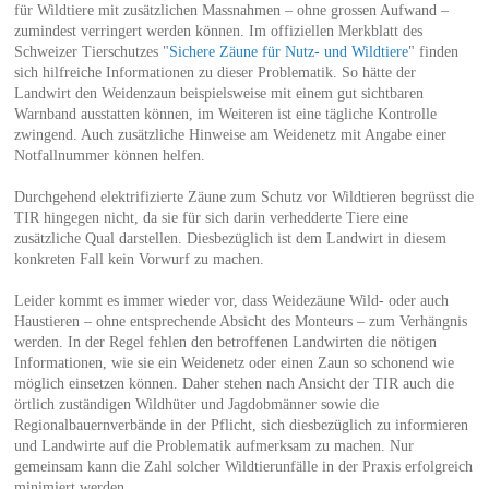
für Wildtiere mit zusätzlichen Massnahmen – ohne grossen Aufwand –
zumindest verringert werden können. Im offiziellen Merkblatt des
Schweizer Tierschutzes "
Sichere Zäune für Nutz- und Wildtiere
" finden
sich hilfreiche Informationen zu dieser Problematik. So hätte der
Landwirt den Weidenzaun beispielsweise mit einem gut sichtbaren
Warnband ausstatten können, im Weiteren ist eine tägliche Kontrolle
zwingend. Auch zusätzliche Hinweise am Weidenetz mit Angabe einer
Notfallnummer können helfen.
Durchgehend elektrifizierte Zäune zum Schutz vor Wildtieren begrüsst die
TIR hingegen nicht, da sie für sich darin verhedderte Tiere eine
zusätzliche Qual darstellen. Diesbezüglich ist dem Landwirt in diesem
konkreten Fall kein Vorwurf zu machen.
Leider kommt es immer wieder vor, dass Weidezäune Wild- oder auch
Haustieren – ohne entsprechende Absicht des Monteurs – zum Verhängnis
werden. In der Regel fehlen den betroffenen Landwirten die nötigen
Informationen, wie sie ein Weidenetz oder einen Zaun so schonend wie
möglich einsetzen können. Daher stehen nach Ansicht der TIR auch die
örtlich zuständigen Wildhüter und Jagdobmänner sowie die
Regionalbauernverbände in der Pflicht, sich diesbezüglich zu informieren
und Landwirte auf die Problematik aufmerksam zu machen. Nur
gemeinsam kann die Zahl solcher Wildtierunfälle in der Praxis erfolgreich
minimiert werden.