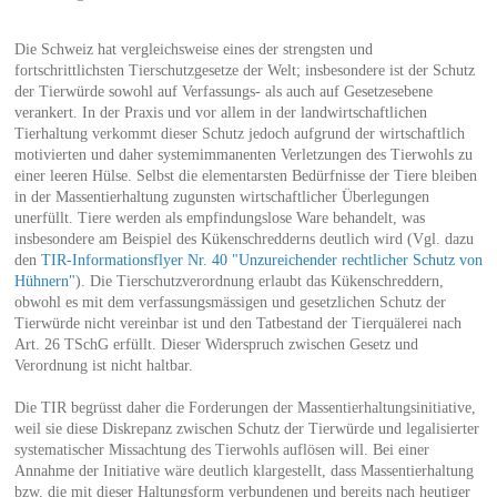
Die Schweiz hat vergleichsweise eines der strengsten und
fortschrittlichsten Tierschutzgesetze der Welt; insbesondere ist der Schutz
der Tierwürde sowohl auf Verfassungs- als auch auf Gesetzesebene
verankert. In der Praxis und vor allem in der landwirtschaftlichen
Tierhaltung verkommt dieser Schutz jedoch aufgrund der wirtschaftlich
motivierten und daher systemimmanenten Verletzungen des Tierwohls zu
einer leeren Hülse. Selbst die elementarsten Bedürfnisse der Tiere bleiben
in der Massentierhaltung zugunsten wirtschaftlicher Überlegungen
unerfüllt. Tiere werden als empfindungslose Ware behandelt, was
insbesondere am Beispiel des Kükenschredderns deutlich wird (Vgl. dazu
den
TIR-Informationsflyer Nr. 40 "Unzureichender rechtlicher Schutz von
Hühnern"
). Die Tierschutzverordnung erlaubt das Kükenschreddern,
obwohl es mit dem verfassungsmässigen und gesetzlichen Schutz der
Tierwürde nicht vereinbar ist und den Tatbestand der Tierquälerei nach
Art. 26 TSchG erfüllt. Dieser Widerspruch zwischen Gesetz und
Verordnung ist nicht haltbar.
Die TIR begrüsst daher die Forderungen der Massentierhaltungsinitiative,
weil sie diese Diskrepanz zwischen Schutz der Tierwürde und legalisierter
systematischer Missachtung des Tierwohls auflösen will. Bei einer
Annahme der Initiative wäre deutlich klargestellt, dass Massentierhaltung
bzw. die mit dieser Haltungsform verbundenen und bereits nach heutiger