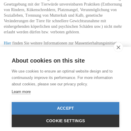
Gesetzgebung mit der Tierwürde unvereinbaren Praktiken (Enthornung
von Rindern, Kükenschreddern, Platzmangel, Verunmöglichung von
Sozialleben, Trennung von Mutterkuh und Kalb, genetische
Veränderungen der Tiere für schnellere Gewichtszunahme mit
einhergehenden köperlichen und psychischen Schäden usw.) nicht mehr
erlaubt werden dürfen bzw. verboten gehören.
Hier
finden Sie weitere Informationen zur Massentierhaltungsinitiative
und können den Unterschriftenbogen ausdrucken. Herzlichen Dank für
Ihre Unterstützung!
About cookies on this site
Kontakt
We use cookies to ensure an optimal website design and to
Stiftung für das Tier im Recht (TIR)
continuously improve its performance. For more information
Rigistrasse 9
about cookies, please see our privacy policy.
CH - 8006 Zürich
+41 (0)43 443 06 43
Learn more
info@tierimrecht.org
Ihre Spende kann von den Steuern abgezogen werden.
ACCEPT
IBAN: CH17 0900 0000 8770 0700 7, PostFinance CHF
IBAN: CH39 0900 0000 9113 3025 5, PostFinance EUR
IBAN: CH22 8080 8001 5799 0350 4, Raiffeisenbank CHF
COOKIE SETTINGS
© TIR / Impressum und Datenschutz