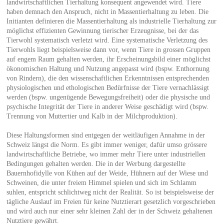
landwirtschaftlichen Tierhaltung konsequent angewendet wird. Tiere
haben demnach den Anspruch, nicht in Massentierhaltung zu leben. Die
Initianten definieren die Massentierhaltung als industrielle Tierhaltung zur
möglichst effizienten Gewinnung tierischer Erzeugnisse, bei der das
Tierwohl systematisch verletzt wird. Eine systematische Verletzung des
Tierwohls liegt beispielsweise dann vor, wenn Tiere in grossen Gruppen
auf engem Raum gehalten werden, ihr Erscheinungsbild einer möglichst
ökonomischen Haltung und Nutzung angepasst wird (bspw. Enthornung
von Rindern), die den wissenschaftlichen Erkenntnissen entsprechenden
physiologischen und ethologischen Bedürfnisse der Tiere vernachlässigt
werden (bspw. ungenügende Bewegungsfreiheit) oder die physische und
psychische Integrität der Tiere in anderer Weise geschädigt wird (bspw.
Trennung von Muttertier und Kalb in der Milchproduktion).
Diese Haltungsformen sind entgegen der weitläufigen Annahme in der
Schweiz längst die Norm. Es gibt immer weniger, dafür umso grössere
landwirtschaftliche Betriebe, wo immer mehr Tiere unter industriellen
Bedingungen gehalten werden. Die in der Werbung dargestellte
Bauernhofidylle von Kühen auf der Weide, Hühnern auf der Wiese und
Schweinen, die unter freiem Himmel spielen und sich im Schlamm
suhlen, entspricht schlichtweg nicht der Realität. So ist beispielsweise der
tägliche Auslauf im Freien für keine Nutztierart gesetzlich vorgeschrieben
und wird auch nur einer sehr kleinen Zahl der in der Schweiz gehaltenen
Nutztiere gewährt.