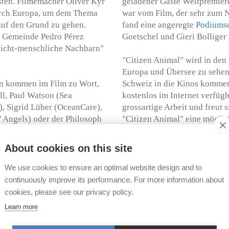
ten. Filmemacher Oliver Kyr
geladener Gäste Weltpremier
 durch Europa, um dem Thema
war vom Film, der sehr zum 
 auf den Grund zu gehen.
fand eine angeregte
Podiumsd
e Gemeinde Pedro Pérez
Goetschel und Gieri Bolliger s
nicht-menschliche Nachbarn"
"Citizen Animal" wird in den
Europa und Übersee zu sehen 
en kommen im Film zu Wort,
Schweiz in die Kinos kommen.
ll, Paul Watson (Sea
kostenlos im Internet verfügba
), Sigrid Lüber (OceanCare),
grossartige Arbeit und freut
 Angels) oder der Philosoph
"Citizen Animal" eine möglic
s Filmteam im Februar 2017
h mit TIR-Geschäftsleiter
Citizen Animal auf
Facebook
About cookies on this site
die Realisierbarkeit von
We use cookies to ensure an optimal website design and to
continuously improve its performance. For more information about
cookies, please see our privacy policy.
Learn more