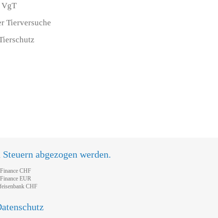
n VgT
er Tierversuche
 Tierschutz
n Steuern abgezogen werden.
tFinance CHF
tFinance EUR
feisenbank CHF
atenschutz