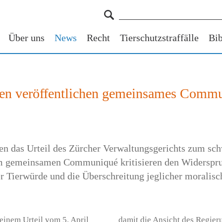
Über uns
News
Recht
Tierschutzstraffälle
Bib
nen veröffentlichen gemeinsames Commu
en das Urteil des Zürcher Verwaltungsgerichts zum sc
nem gemeinsamen Communiqué kritisieren den Widerspr
er Tierwürde und die Überschreitung jeglicher moralisc
einem Urteil vom 5. April
damit die Ansicht des Regieru