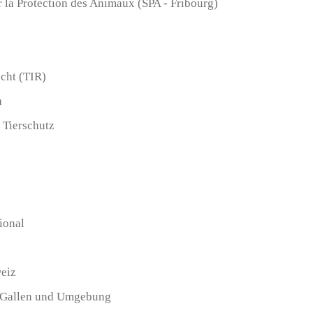
r la Protection des Animaux (SPA - Fribourg)
echt (TIR)
h
 Tierschutz
ional
eiz
t. Gallen und Umgebung