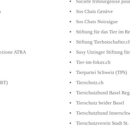
Société fribourgeoise pou
n
Sos Chats Genève
Sos Chats Noiraigue
Stiftung für das Tier im R
Stiftung Tierbotschafter.c
isezione ATRA
Susy Utzinger Stiftung für
Tier-im-fokus.ch
Tierpartei Schweiz (TPS)
DBT)
Tierschutz.ch
Tierschutzbund Basel Reg
Tierschutz beider Basel
Tierschutzbund Innerschw
Tierschutzverein Stadt S