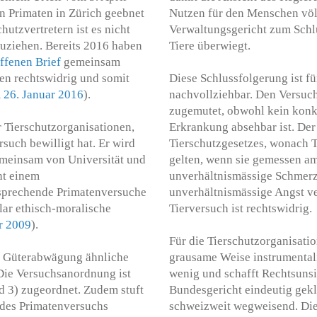
n Primaten in Zürich geebnet
Nutzen für den Menschen völ
chutzvertretern ist es nicht
Verwaltungsgericht zum Schlu
zuziehen. Bereits 2016 haben
Tiere überwiegt.
ffenen Brief
gemeinsam
ten rechtswidrig und somit
Diese Schlussfolgerung ist f
26. Januar 2016
).
nachvollziehbar. Den Versuc
zugemutet, obwohl kein konk
 Tierschutzorganisationen,
Erkrankung absehbar ist. Der 
such bewilligt hat. Er wird
Tierschutzgesetzes, wonach T
emeinsam von Universität und
gelten, wenn sie gemessen a
ht einem
unverhältnismässige Schmerz
tsprechende Primatenversuche
unverhältnismässige Angst ve
klar ethisch-moralische
Tierversuch ist rechtswidrig.
r 2009
).
Für die Tierschutzorganisatio
ner Güterabwägung ähnliche
grausame Weise instrumentalis
Die Versuchsanordnung ist
wenig und schafft Rechtsunsi
 3) zugeordnet. Zudem stuft
Bundesgericht eindeutig geklä
 des Primatenversuchs
schweizweit wegweisend. Die