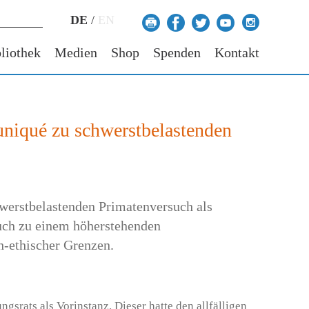
DE
/
EN
liothek
Medien
Shop
Spenden
Kontakt
niqué zu schwerstbelastenden
hwerstbelastenden Primatenversuch als
uch zu einem höherstehenden
h-ethischer Grenzen.
ngsrats als Vorinstanz. Dieser hatte den allfälligen