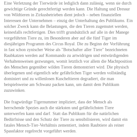
Eine Verletzung der Tierwürde ist lediglich dann zulässig, wenn sie durch
gewichtige Gründe gerechtfertigt werden kann. Die Haltung und Dressur
von Wildtieren in Zirkusbetrieben dient jedoch – neben finanziellen
Interessen der Unternehmen – einzig der Unterhaltung des Publikums. Ein
solcher Zweck kann die Belastungen, die den Tieren zugemutet werden,
keinesfalls rechtfertigen. Dies trifft grundsätzlich auf alle in der Manege
vorgeführten Tiere zu, im Besonderen aber auf die fünf Tiger im
diesjährigen Programm des Circus Royal. Die zu Beginn der Vorführung
in fast schon zynischer Weise als "Botschafter aller Tiere" bezeichneten
Raubkatzen werden auf Kommando zu artwidrigen und entwürdigenden
Verhaltensweisen gezwungen, womit letztlich vor allem die Machtposition
des Menschen gegenüber wilden Tieren demonstriert wird. Die physisch
überlegenen und eigentlich sehr gefährlichen Tiger werden vollständig
dominiert und zu willenlosen Kuscheltieren degradiert, die man
beispielsweise am Schwanz packen kann, um damit dem Publikum
zuzuwinken.
Die fragwürdige Tigernummer impliziert, dass der Mensch als
herrschende Spezies auch die stärksten und gefährlichsten Tiere
unterwerfen kann und darf. Statt das Publikum für die natürlichen
Bedürfnisse und den Schutz der Tiere zu sensibilisieren, wird damit ein
fatales Mensch-Tier-Verhältnis zementiert, indem Raubtiere als reiner
Spassfaktor regelrecht vorgeführt werden.