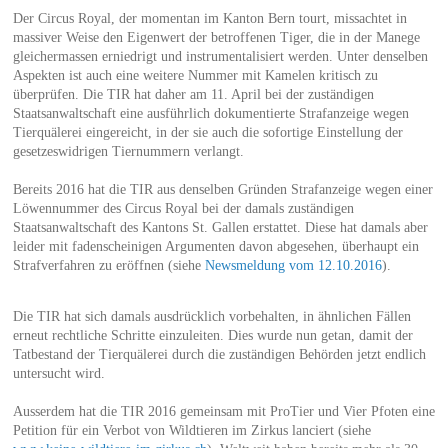
Der Circus Royal, der momentan im Kanton Bern tourt, missachtet in
massiver Weise den Eigenwert der betroffenen Tiger, die in der Manege
gleichermassen erniedrigt und instrumentalisiert werden. Unter denselben
Aspekten ist auch eine weitere Nummer mit Kamelen kritisch zu
überprüfen. Die TIR hat daher am 11. April bei der zuständigen
Staatsanwaltschaft eine ausführlich dokumentierte Strafanzeige wegen
Tierquälerei eingereicht, in der sie auch die sofortige Einstellung der
gesetzeswidrigen Tiernummern verlangt.
Bereits 2016 hat die TIR aus denselben Gründen Strafanzeige wegen einer
Löwennummer des Circus Royal bei der damals zuständigen
Staatsanwaltschaft des Kantons St. Gallen erstattet. Diese hat damals aber
leider mit fadenscheinigen Argumenten davon abgesehen, überhaupt ein
Strafverfahren zu eröffnen (siehe
Newsmeldung vom 12.10.2016
).
Die TIR hat sich damals ausdrücklich vorbehalten, in ähnlichen Fällen
erneut rechtliche Schritte einzuleiten. Dies wurde nun getan, damit der
Tatbestand der Tierquälerei durch die zuständigen Behörden jetzt endlich
untersucht wird.
Ausserdem hat die TIR 2016 gemeinsam mit ProTier und Vier Pfoten eine
Petition für ein Verbot von Wildtieren im Zirkus lanciert (siehe