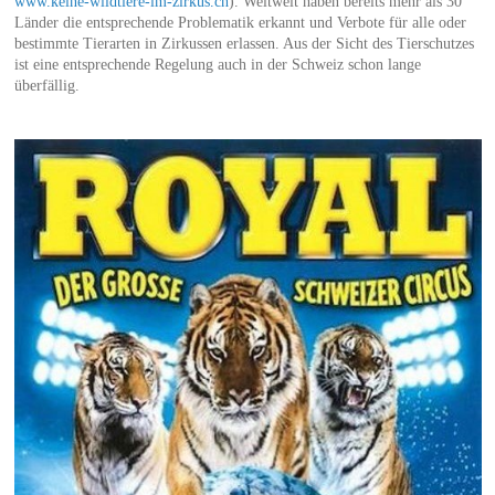
www.keine-wildtiere-im-zirkus.ch
). Weltweit haben bereits mehr als 30
Länder die entsprechende Problematik erkannt und Verbote für alle oder
bestimmte Tierarten in Zirkussen erlassen. Aus der Sicht des Tierschutzes
ist eine entsprechende Regelung auch in der Schweiz schon lange
überfällig.