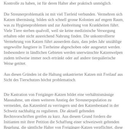
Kontrolle zu haben, ist für deren Halter aber praktisch unmöglich.
Die Streunerproblematik ist mit viel Tierleid verbunden. Vermehren sich
Katzen übermässig, bilden sich schnell grosse Kolonien auf engem Raum,
was zu Hygieneproblemen und zur Ausbreitung von Krankheiten führt.
Viele Tiere sterben qualvoll, weil sie keine medizinische Versorgung
erhalten oder nicht ausreichend Nahrung finden. Die unkontrollierte
Vermehrung von Katzen führt ausserdem dazu, dass jedes Jahr unzählige
ungewollte Jungtiere in Tierheime abgeschoben oder ausgesetzt werden.
Insbesondere in ländlichen Gebieten werden unerwünschte Katzenwelpen
zudem teilweise immer noch ertränkt oder auf andere tierquälerische
Weise getötet.
Aus diesen Gründen ist die Haltung unkastrierter Katzen mit Freilauf aus
Sicht des Tierschutzes höchst problematisch.
Die Kastration von Freigänger-Katzen bildet eine verhältnismässige
Massnahme, um einen weiteren Anstieg der Streunerpopulation zu
vermeiden, das Katzenleid zu verringern und den Katzenbestand in der
Schweiz nachhaltig zu regulieren. Die aktuell geltenden
Rechtsvorschriften greifen zu kurz. Aus diesem Grund fordern die
Initianten mit ihrer Petition die Schaffung einer schweizweit geltenden
Regelung, die sämtliche Halter von Freigänger-Katzen verpflichtet, diese