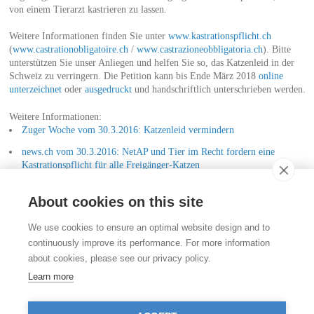
von einem Tierarzt kastrieren zu lassen.
Weitere Informationen finden Sie unter
www.kastrationspflicht.ch
(
www.castrationobligatoire.ch
/
www.castrazioneobbligatoria.ch
). Bitte
unterstützen Sie unser Anliegen und helfen Sie so, das Katzenleid in der
Schweiz zu verringern. Die Petition kann bis Ende März 2018
online
unterzeichnet
oder
ausgedruckt
und handschriftlich unterschrieben werden.
Weitere Informationen:
Zuger Woche vom 30.3.2016: Katzenleid vermindern
news.ch vom 30.3.2016: NetAP und Tier im Recht fordern eine
Kastrationspflicht für alle Freigänger-Katzen
TIR Informations-Flyer Nr. 30: Kastrieren statt töten!
About cookies on this site
Kontakt
We use cookies to ensure an optimal website design and to
Stiftung für das Tier im Recht (TIR)
continuously improve its performance. For more information
Rigistrasse 9
about cookies, please see our privacy policy.
CH - 8006 Zürich
+41 (0)43 443 06 43
Learn more
info@tierimrecht.org
Ihre Spende kann von den Steuern abgezogen werden.