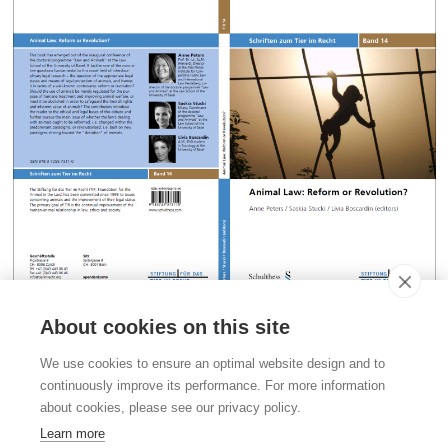
Umschlag Band 14 der TIR-Schriftenreihe
About cookies on this site
Kontakt
We use cookies to ensure an optimal website design and to
Stiftung für das Tier im Recht (TIR)
continuously improve its performance. For more information
Rigistrasse 9
about cookies, please see our privacy policy.
CH - 8006 Zürich
+41 (0)43 443 06 43
Learn more
info@tierimrecht.org