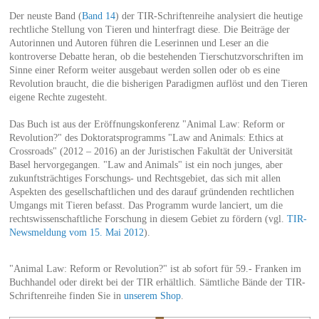
Der neuste Band (
Band 14
) der TIR-Schriftenreihe analysiert die heutige
rechtliche Stellung von Tieren und hinterfragt diese. Die Beiträge der
Autorinnen und Autoren führen die Leserinnen und Leser an die
kontroverse Debatte heran, ob die bestehenden Tierschutzvorschriften im
Sinne einer Reform weiter ausgebaut werden sollen oder ob es eine
Revolution braucht, die die bisherigen Paradigmen auflöst und den Tieren
eigene Rechte zugesteht.
Das Buch ist aus der Eröffnungskonferenz "Animal Law: Reform or
Revolution?" des Doktoratsprogramms "Law and Animals: Ethics at
Crossroads" (2012 – 2016) an der Juristischen Fakultät der Universität
Basel hervorgegangen. "Law and Animals" ist ein noch junges, aber
zukunftsträchtiges Forschungs- und Rechtsgebiet, das sich mit allen
Aspekten des gesellschaftlichen und des darauf gründenden rechtlichen
Umgangs mit Tieren befasst. Das Programm wurde lanciert, um die
rechtswissenschaftliche Forschung in diesem Gebiet zu fördern (vgl.
TIR-
Newsmeldung vom 15. Mai 2012
).
"Animal Law: Reform or Revolution?" ist ab sofort für 59.- Franken im
Buchhandel oder direkt bei der TIR erhältlich. Sämtliche Bände der TIR-
Schriftenreihe finden Sie in
unserem Shop
.