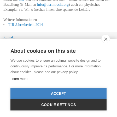
Bestellung (E-Mail an
info@tierimrecht.org
) auch ein physisches
Exemplar zu. Wir wünschen Ihnen eine spannende Lektüre!
Weitere Informationen:
TIR-Jahresbericht 2014
Kontakt
Stiftung für das Tier im Recht (TIR)
Rigistrasse 9
About cookies on this site
CH - 8006 Zürich
+41 (0)43 443 06 43
info@tierimrecht.org
We use cookies to ensure an optimal website design and to
continuously improve its performance. For more information
Ihre Spende kann von den Steuern abgezogen werden.
about cookies, please see our privacy policy.
IBAN: CH17 0900 0000 8770 0700 7, PostFinance CHF
IBAN: CH39 0900 0000 9113 3025 5, PostFinance EUR
Learn more
IBAN: CH22 8080 8001 5799 0350 4, Raiffeisenbank CHF
© TIR / Impressum und Datenschutz
ACCEPT
COOKIE SETTINGS