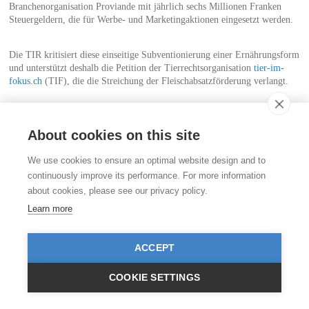
Branchenorganisation Proviande mit jährlich sechs Millionen Franken
Steuergeldern, die für Werbe- und Marketingaktionen eingesetzt werden.
Die TIR kritisiert diese einseitige Subventionierung einer Ernährungsform
und unterstützt deshalb die Petition der Tierrechtsorganisation
tier-im-
fokus.ch
(TIF), die die Streichung der Fleischabsatzförderung verlangt.
Die Petition kann bis Ende Februar
online
unterzeichnet oder
ausgedruckt
und handschriftlich
unterschrieben werden.
About cookies on this site
Kontakt
We use cookies to ensure an optimal website design and to
Stiftung für das Tier im Recht (TIR)
continuously improve its performance. For more information
Rigistrasse 9
about cookies, please see our privacy policy.
CH - 8006 Zürich
+41 (0)43 443 06 43
Learn more
info@tierimrecht.org
Ihre Spende kann von den Steuern abgezogen werden.
ACCEPT
IBAN: CH17 0900 0000 8770 0700 7, PostFinance CHF
IBAN: CH39 0900 0000 9113 3025 5, PostFinance EUR
IBAN: CH22 8080 8001 5799 0350 4, Raiffeisenbank CHF
COOKIE SETTINGS
© TIR / Impressum und Datenschutz