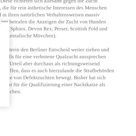
 Diese richteten sich allesamt gegen die Zucht
, die für rein ästhetische Interessen des Menschen
 in ihren natürlichen Verhaltensweisen massiv
lnen betrafen die Anzeigen die Zucht von Hunden
zen (Sphinx, Devon Rex, Perser, Scottish Fold und
 (Orientalische Mövchen).
Züchterin den Berliner Entscheid weiter ziehen und
benfalls für eine verbotene Qualzucht aussprechen
das Urteil aber durchaus als richtungsweisend
zu hoffen, dass es auch hierzulande die Strafbehörden
dhabe von Defektzuchten bewegt. Bisher hat sich
richt für die Qualifizierung einer Nacktkatze als
esprochen.