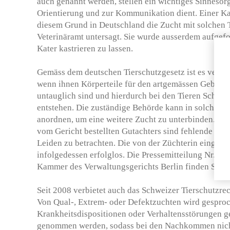
auch genannt werden, stellen ein wichtiges Sinnesor
Orientierung und zur Kommunikation dient. Einer Ka
diesem Grund in Deutschland die Zucht mit solchen 
Veterinäramt untersagt. Sie wurde ausserdem aufgefo
Kater kastrieren zu lassen.
Gemäss dem deutschen Tierschutzgesetz ist es verbot
wenn ihnen Körperteile für den artgemässen Gebrauc
untauglich sind und hierdurch bei den Tieren Schme
entstehen. Die zuständige Behörde kann in solchen 
anordnen, um eine weitere Zucht zu unterbinden. N
vom Gericht bestellten Gutachters sind fehlende Tas
Leiden zu betrachten. Die von der Züchterin eingerei
infolgedessen erfolglos. Die Pressemitteilung Nr. 33
Kammer des Verwaltungsgerichts Berlin finden Sie
h
Seit 2008 verbietet auch das Schweizer Tierschutzre
Von Qual-, Extrem- oder Defektzuchten wird gesproc
Krankheitsdispositionen oder Verhaltensstörungen g
genommen werden, sodass bei den Nachkommen nich