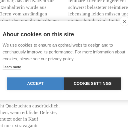
gan dar, das den Katzen zur
fehlbare Züchter eingereicht.
tzenhalterin wurde aus
schwerst belasteter Heimtiere
Tieren vom zuständigen
lebenslang leiden müssen und
rdert, den von ihr gehaltenen
eingeschränkt sind. Im Einze
(Labrador und Pekinese), Kat
Exotic Shorthair) und Tauben
About cookies on this site
en, Wirbeltiere zu züchten,
We use cookies to ensure an optimal website design and to
h fehlen oder diese
Es bleibt abzuwarten, ob die 
continuously improve its performance. For more information about
rzen, Leiden oder Schäden
ob sich die höhere Instanz e
cookies, please see our privacy policy.
Fällen das Unfruchtbarmachen
wird. Unabhängig davon darf 
ach den Ausführungen des
betrachtet werden und es ist 
Learn more
thaare als Schaden und
zu einer konsequenteren Han
chte Klage blieb
leider noch kein Schweizer Ge
ACCEPT
COOKIE SETTINGS
/2015 zum Urteil der 24.
verbotene Extremzucht ausg
ier
.
cht Qualzuchten ausdrücklich.
hen, wenn erbliche Defekte,
enutzt oder in Kauf
t nur extravagante