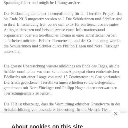
Spannungsfelder und mögliche Lösungsansätze.
Der Nachmittag diente der Themenfindung für ein Tierethik-Projekt, das
bis Ende 2013 umgesetzt werden soll. Die Schülerinnen und Schüler sind
in ihrer Entscheidung frei, ob sie sich aktiv für ein tierschutzrelevantes
Anliegen einsetzen und beispielsweise einen Informationsstand
organisieren oder ein tierethisches Thema in einer schriftlichen Arbeit
aufarbeiten möchten. Bei der Themenwahl und der Grobplanung wurden
die Schülerinnen und Schüler durch Philipp Hagen und Nora Flückiger
unterstützt.
Die grösste Überraschung wartete allerdings am Ende des Tages, als die
Schüler unmittelbar vor dem Schulhaus Alpenquai einen einheimischen
Edelkrebs mit einer Länge von rund 15 Zentimetern im Gras vorfanden.
Die frisch gebackenen TierethikerInnen erhielten so die Gelegenheit,
gemeinsam mit Nora Flückiger und Philipp Hagen einen unerwarteten
Tierrettungseinsatz zu leisten.
Die TIR ist überzeugt, dass die Vermittlung ethischer Grundwerte in der
Schulausbildung von besonderer Bedeutung für die Mensch-Tier-
Beziehung ist. Sie freut sich daher sehr über die Zusammenarbeit mit
Kantonsschullehrer Philipp Hagen und dankt ihm für sein Engagement.
About cookies on this site