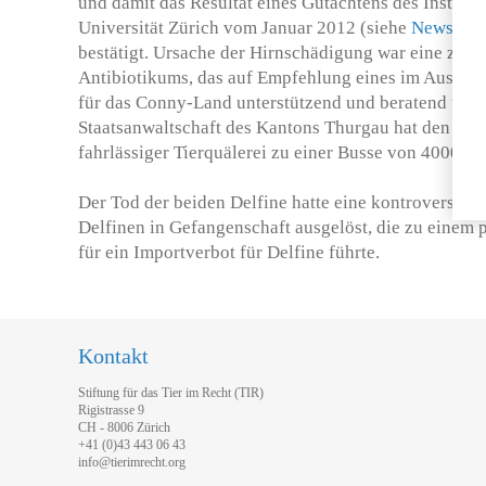
und damit das Resultat eines Gutachtens des Instituts
Universität Zürich vom Januar 2012 (siehe
Newsmeld
bestätigt. Ursache der Hirnschädigung war eine zu h
Antibiotikums, das auf Empfehlung eines im Ausland
für das Conny-Land unterstützend und beratend tätig 
Staatsanwaltschaft des Kantons Thurgau hat den Tie
fahrlässiger Tierquälerei zu einer Busse von 4000 Fra
Der Tod der beiden Delfine hatte eine kontroverse D
Delfinen in Gefangenschaft ausgelöst, die zu einem 
für ein Importverbot für Delfine führte.
Kontakt
Stiftung für das Tier im Recht (TIR)
Rigistrasse 9
CH - 8006 Zürich
+41 (0)43 443 06 43
info@tierimrecht.org