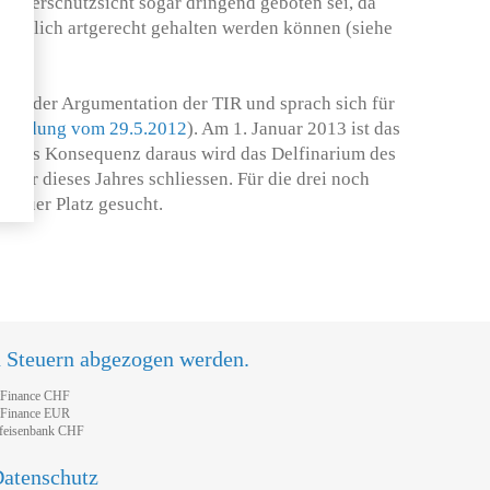
aus Tierschutzsicht sogar dringend geboten sei, da
nmöglich artgerecht gehalten werden können (siehe
2
).
slich der Argumentation der TIR und sprach sich für
meldung vom 29.5.2012
). Am 1. Januar 2013 ist das
en. Als Konsequenz daraus wird das Delfinarium des
ter dieses Jahres schliessen. Für die drei noch
 neuer Platz gesucht.
n Steuern abgezogen werden.
tFinance CHF
tFinance EUR
feisenbank CHF
atenschutz