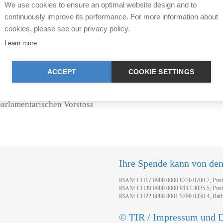
 für Veterinärpathologie der
zeigte auf, dass ein solches 
We use cookies to ensure an optimal website design and to
ung vom 24.1.2012)
Delfine in Gefangenschaft u
continuously improve its performance. For more information about
ohe Dosierung eines
Newsmeldung vom 23.5.201
cookies, please see our privacy policy.
 wohnhaften Tierarztes, der
Learn more
ist, verabreicht wurde. Die
Das Parlament folgte schlies
rarzt nun wegen mehrfacher
den Vorstoss aus (siehe
News
nken verurteilt.
Importverbot in Kraft getret
ACCEPT
COOKIE SETTINGS
Conny-Land vermutlich im Win
ebatte um die Haltung von
verbliebenen Delfine wird ein
parlamentarischen Vorstoss
Ihre Spende kann von de
IBAN: CH17 0900 0000 8770 0700 7, Pos
IBAN: CH39 0900 0000 9113 3025 5, Pos
IBAN: CH22 8080 8001 5799 0350 4, Raif
© TIR / Impressum und D