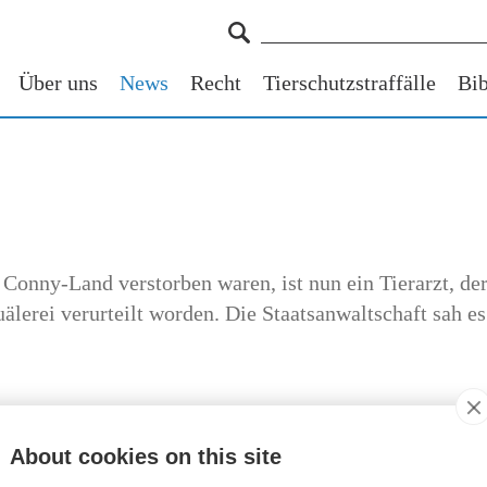
Über uns
News
Recht
Tierschutzstraffälle
Bib
nny-Land verstorben waren, ist nun ein Tierarzt, der 
uälerei verurteilt worden. Die Staatsanwaltschaft sah es
ergeben, dass die beiden
Im Rahmen der politischen A
About cookies on this site
hädigung gestorben waren,
zu Händen des Parlaments di