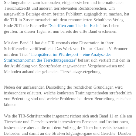
Stellungnahmen zum kantonalen, eidgenössischen und internationalen
Tierschutzrecht und anderen tierrelevanten Rechtsbereichen. Um
ausgewählte Beiträge einem breiten Publikum zugänglich zu machen, hat
die TIR in Zusammenarbeit mit dem renommierten Schulthess Verlag
Ende 2011 die Buchreihe "
Schriften zum Tier im Recht
" ins Leben
gerufen. In diesen Tagen ist nun bereits der elfte Band erschienen.
Mit dem Band 11 hat die TIR erstmals eine Dissertation in ihrer
Schriftenreihe veröffentlicht. Das Werk von Dr. iur. Claudia V. Brunner
mit dem Titel "
Tierquälerei im Pferdesport – eine Analyse der
Strafrechtsnormen des Tierschutzgesetzes
" befasst sich vertieft mit den in
der Ausbildung von Sportpferden angewendeten Vorgehensweisen und
Methoden anhand der geltenden Tierschutzgesetzgebung.
Neben der umfassenden Darstellung der rechtlichen Grundlagen wird
insbesondere erläutert, welche konkreten Trainingsmethoden strafrechtlich
von Bedeutung sind und welche Probleme bei deren Beurteilung entstehen
können.
Wie die TIR-Schriftenreihe insgesamt richtet sich auch Band 11 an alle am
Tierschutz und Tierschutzrecht interessierten Personen und Institutionen,
insbesondere aber an die mit dem Vollzug des Tierschutzrechts betrauten
Behörden und damit an die Strafverfolgungsorgane und Gerichte. Darüber