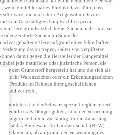
tgehaltenen Grundsatz haftet die herstellende Person
n, wenn ein fehlerhaftes Produkt dazu führt, dass
rstört wird, die nach ihrer Art gewöhnlich zum
und vom Geschädigten hauptsächlich privat
enn Tiere grundsätzlich keine Sachen mehr sind, so
te oder zerstörte Sachen im Sinne des
 privat gehaltene Tiere aufgrund eines fehlerhaften
r Verletzung davon tragen. Halter von vergifteten
können damit gegen die Hersteller der Düngemittel
t dabei jede natürliche oder juristische Person, die
 oder den Grundstoff hergestellt hat und die sich als
ndem sie ihr Warenzeichen oder ein Erkennungszeichen
e ein Produkt im Rahmen ihrer geschäftlichen
hrt und vertreibt.
gemitteln ist in der Schweiz speziell reglementiert.
te rechtlich als Dünger gelten, ist in der Verordnung
n Düngern enthalten. Zuständig für die Zulassung
weiz ist das Bundesamt für Landwirtschaft (BLW).
ssung davon ab, ob aufgrund der Verwendung des