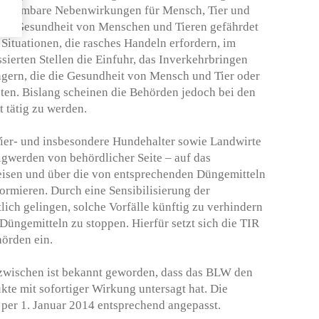
annehmbare Nebenwirkungen für Mensch, Tier und
 die Gesundheit von Menschen und Tieren gefährdet
Situationen, die rasches Handeln erfordern, im
sierten Stellen die Einfuhr, das Inverkehrbringen
ern, die die Gesundheit von Mensch und Tier oder
ten. Bislang scheinen die Behörden jedoch bei den
 tätig zu werden.
Tier- und insbesondere Hundehalter sowie Landwirte
tigwerden von behördlicher Seite – auf das
isen und über die von entsprechenden Düngemitteln
rmieren. Durch eine Sensibilisierung der
tlich gelingen, solche Vorfälle künftig zu verhindern
Düngemitteln zu stoppen. Hierfür setzt sich die TIR
örden ein.
nzwischen ist bekannt geworden, dass das BLW den
kte mit sofortiger Wirkung untersagt hat. Die
per 1. Januar 2014 entsprechend angepasst.