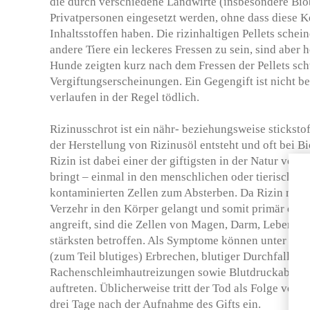
die durch verschiedene Landwirte (insbesondere Bio
Privatpersonen eingesetzt werden, ohne dass diese K
Inhaltsstoffen haben. Die rizinhaltigen Pellets schei
andere Tiere ein leckeres Fressen zu sein, sind aber 
Hunde zeigten kurz nach dem Fressen der Pellets sc
Vergiftungserscheinungen. Ein Gegengift ist nicht b
verlaufen in der Regel tödlich.
Rizinusschrot ist ein nähr- beziehungsweise stickstof
der Herstellung von Rizinusöl entsteht und oft bei B
Rizin ist dabei einer der giftigsten in der Natur vo
bringt – einmal in den menschlichen oder tierischen
kontaminierten Zellen zum Absterben. Da Rizin meis
Verzehr in den Körper gelangt und somit primär die
angreift, sind die Zellen von Magen, Darm, Leber un
stärksten betroffen. Als Symptome können unter ande
(zum Teil blutiges) Erbrechen, blutiger Durchfall, 
Rachenschleimhautreizungen sowie Blutdruckabfall
auftreten. Üblicherweise tritt der Tod als Folge von 
drei Tage nach der Aufnahme des Gifts ein.