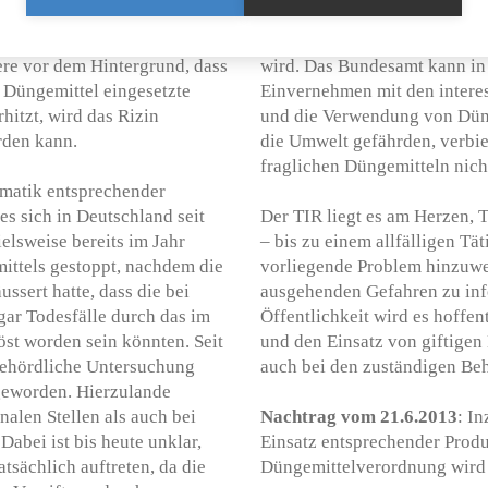
jeweiligen Düngemittels un
ie solche Giftstoffe
Umwelt auftreten respektive
ere vor dem Hintergrund, dass
wird. Das Bundesamt kann in 
s Düngemittel eingesetzte
Einvernehmen mit den interes
hitzt, wird das Rizin
und die Verwendung von Düng
rden kann.
die Umwelt gefährden, verbie
fraglichen Düngemitteln nicht
ematik entsprechender
s sich in Deutschland seit
Der TIR liegt es am Herzen, 
elsweise bereits im Jahr
– bis zu einem allfälligen Tä
ittels gestoppt, nachdem die
vorliegende Problem hinzuwe
ssert hatte, dass die bei
ausgehenden Gefahren zu info
ar Todesfälle durch das im
Öffentlichkeit wird es hoffen
öst worden sein könnten. Seit
und den Einsatz von giftigen 
behördliche Untersuchung
auch bei den zuständigen Beh
geworden. Hierzulande
alen Stellen als auch bei
Nachtrag vom 21.6.2013
: I
abei ist bis heute unklar,
Einsatz entsprechender Produ
atsächlich auftreten, da die
Düngemittelverordnung wird 