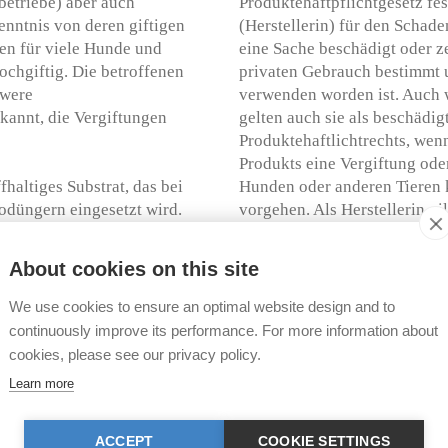
betriebe) aber auch
Produktehaftpflichtgesetz fes
enntnis von deren giftigen
(Herstellerin) für den Schade
nen für viele Hunde und
eine Sache beschädigt oder ze
hochgiftig. Die betroffenen
privaten Gebrauch bestimmt 
hwere
verwenden worden ist. Auch w
ekannt, die Vergiftungen
gelten auch sie als beschädig
Produktehaftlichtrechts, wenn
Produkts eine Vergiftung ode
fhaltiges Substrat, das bei
Hunden oder anderen Tieren 
iodüngern eingesetzt wird.
vorgehen. Als Herstellerin gil
rkommenden Eiweissstoffe und
ein End- oder ein Teilprodukt
 Organismus gelangt – die
Herstellerin ausgibt (z.B. i
About cookies on this site
t durch versehentlichen
am Produkt anbringt) oder di
 Organe des Verdauungstrakts
Tätigkeit in die Schweiz einfü
We use cookies to ensure an optimal website design and to
d Nieren in der Regel am
continuously improve its performance. For more information about
rem hohes Fieber, Übelkeit,
Das Inverkehrbringen von Dün
cookies, please see our privacy policy.
Mund- und
Die Definition, welche Produk
Learn more
 und Herzrhythmusstörungen
über das Inverkehrbringen vo
Kreislaufversagen zwei bis
von Düngemitteln in der Sch
Dabei hängt die Produktzula
ACCEPT
COOKIE SETTINGS