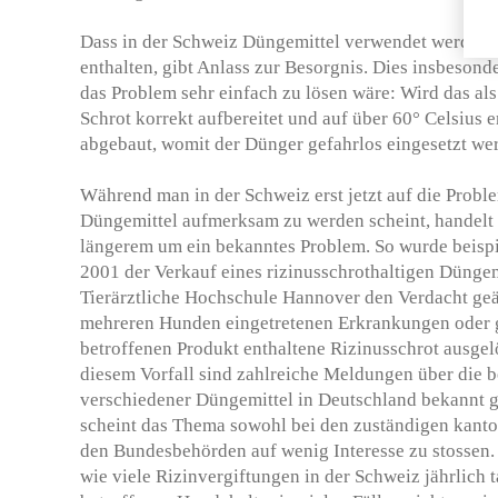
Dass in der Schweiz Düngemittel verwendet werden, d
enthalten, gibt Anlass zur Besorgnis. Dies insbesond
das Problem sehr einfach zu lösen wäre: Wird das al
Schrot korrekt aufbereitet und auf über 60° Celsius er
abgebaut, womit der Dünger gefahrlos eingesetzt we
Während man in der Schweiz erst jetzt auf die Probl
Düngemittel aufmerksam zu werden scheint, handelt e
längerem um ein bekanntes Problem. So wurde beispi
2001 der Verkauf eines rizinusschrothaltigen Düngem
Tierärztliche Hochschule Hannover den Verdacht geäu
mehreren Hunden eingetretenen Erkrankungen oder g
betroffenen Produkt enthaltene Rizinusschrot ausgel
diesem Vorfall sind zahlreiche Meldungen über die 
verschiedener Düngemittel in Deutschland bekannt 
scheint das Thema sowohl bei den zuständigen kanton
den Bundesbehörden auf wenig Interesse zu stossen. D
wie viele Rizinvergiftungen in der Schweiz jährlich t