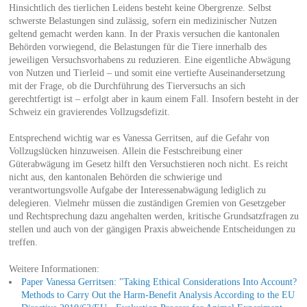
Hinsichtlich des tierlichen Leidens besteht keine Obergrenze. Selbst
schwerste Belastungen sind zulässig, sofern ein medizinischer Nutzen
geltend gemacht werden kann. In der Praxis versuchen die kantonalen
Behörden vorwiegend, die Belastungen für die Tiere innerhalb des
jeweiligen Versuchsvorhabens zu reduzieren. Eine eigentliche Abwägung
von Nutzen und Tierleid – und somit eine vertiefte Auseinandersetzung
mit der Frage, ob die Durchführung des Tierversuchs an sich
gerechtfertigt ist – erfolgt aber in kaum einem Fall. Insofern besteht in der
Schweiz ein gravierendes Vollzugsdefizit.
Entsprechend wichtig war es Vanessa Gerritsen, auf die Gefahr von
Vollzugslücken hinzuweisen. Allein die Festschreibung einer
Güterabwägung im Gesetz hilft den Versuchstieren noch nicht. Es reicht
nicht aus, den kantonalen Behörden die schwierige und
verantwortungsvolle Aufgabe der Interessenabwägung lediglich zu
delegieren. Vielmehr müssen die zuständigen Gremien von Gesetzgeber
und Rechtsprechung dazu angehalten werden, kritische Grundsatzfragen zu
stellen und auch von der gängigen Praxis abweichende Entscheidungen zu
treffen.
Weitere Informationen:
Paper Vanessa Gerritsen: "Taking Ethical Considerations Into Account?
Methods to Carry Out the Harm-Benefit Analysis According to the EU