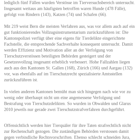
lediglich fünf Fällen wurden Verstösse im Tierversuchsbereich untersucht.
Insgesamt weitaus am häufigsten betroffen waren Hunde (478 Fälle),
gefolgt von Rindern (143), Katzen (74) und Schafen (66).
Mit 219 weist Bern die meisten Verfahren aus, was vor allem auch auf ein
gut funktionierendes Vollzugsinstrumentarium zurückzuführen ist: Die
Kantonspolizei verfügt über eine eigens für Tierdelikte eingerichtete
Fachstelle, die entsprechende Sachverhalte konsequent untersucht. Damit
werden Effizienz und Motivation aller an der Verfolgung von
Tierschutzverstössen beteiligten Behörden gesteigert und der
Gesetzesvollzug insgesamt erheblich verbessert. Hohe Fallzahlen liegen
auch aus den Kantonen St. Gallen (168), Zürich (166) und Aargau (132)
vor, was ebenfalls auf im Tierschutzrecht spezialisierte Amtsstellen
zurückzuführen ist.
In vielen anderen Kantonen bemüht man sich hingegen nach wie vor zu
wenig oder überhaupt nicht um eine angemessene Verfolgung und
Bestrafung von Tierschutzdelikten. So wurden in Obwalden und Glarus
2010 jeweils nur gerade zwei Tierschutzstrafverfahren durchgeführt.
Offensichtlich werden hier Tierquäler für ihre Taten strafrechtlich nicht
zur Rechenschaft gezogen. Die zuständigen Behörden verstossen damit
gegen verbindliche Rechtsvorschriften. Ebenso schlecht schneiden Jura,