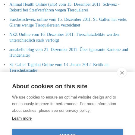
Animal Health Online (aho) vom 15. Dezember 2011: Schweiz -
Rekord bei Strafverfahren wegen Tierquälerei
Suedostschweiz online vom 15. Dezember 2011: St. Gallen hat viele,
Glarus wenige Tierquälereien verzeichnet
NZZ Online vom 16. Dezember 2011: Tierschutzdelikte werden
unterschiedlich stark verfolgt
annabelle blog vom 21. Dezember 2011: Über ignorante Kantone und
Hundehalter
St. Galler Tagblatt Online vom 13. Januar 2012: Kritik an
Tierschutzstudie
Identische Berichte in vielen Schweizer Onlineportal
About cookies on this site
Kontakt
We use cookies to ensure an optimal website design and to
Stiftung für das Tier im Recht (TIR)
continuously improve its performance. For more information
Rigistrasse 9
about cookies, please see our privacy policy.
CH - 8006 Zürich
+41 (0)43 443 06 43
Learn more
info@tierimrecht.org
Ihre Spende kann von den Steuern abgezogen werden.