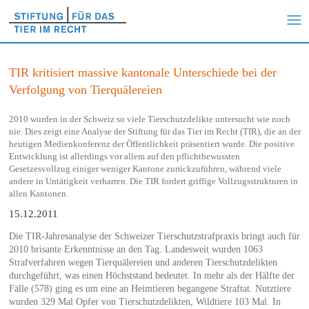
TIR kritisiert massive kantonale Unterschiede bei der
Verfolgung von Tierquälereien
2010 wurden in der Schweiz so viele Tierschutzdelikte untersucht wie noch
nie. Dies zeigt eine Analyse der Stiftung für das Tier im Recht (TIR), die an der
heutigen Medienkonferenz der Öffentlichkeit präsentiert wurde. Die positive
Entwicklung ist allerdings vor allem auf den pflichtbewussten
Gesetzesvollzug einiger weniger Kantone zurückzuführen, während viele
andere in Untätigkeit verharren. Die TIR fordert griffige Vollzugsstrukturen in
allen Kantonen.
15.12.2011
Die TIR-Jahresanalyse der Schweizer Tierschutzstrafpraxis bringt auch für
2010 brisante Erkenntnisse an den Tag. Landesweit wurden 1063
Strafverfahren wegen Tierquälereien und anderen Tierschutzdelikten
durchgeführt, was einen Höchststand bedeutet. In mehr als der Hälfte der
Fälle (578) ging es um eine an Heimtieren begangene Straftat. Nutztiere
wurden 329 Mal Opfer von Tierschutzdelikten, Wildtiere 103 Mal. In