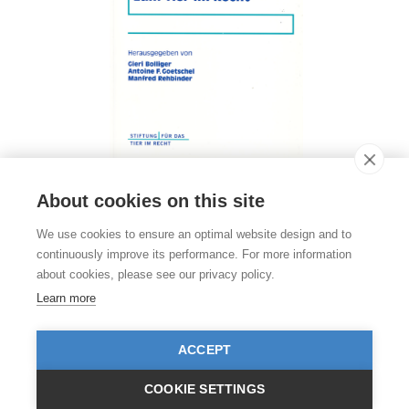
About cookies on this site
Kontakt
We use cookies to ensure an optimal website design and to
Stiftung für das Tier im Recht (TIR)
continuously improve its performance. For more information
Rigistrasse 9
about cookies, please see our privacy policy.
CH - 8006 Zürich
+41 (0)43 443 06 43
Learn more
info@tierimrecht.org
Ihre Spende kann von den Steuern abgezogen werden.
ACCEPT
IBAN: CH17 0900 0000 8770 0700 7, PostFinance CHF
IBAN: CH39 0900 0000 9113 3025 5, PostFinance EUR
IBAN: CH22 8080 8001 5799 0350 4, Raiffeisenbank CHF
COOKIE SETTINGS