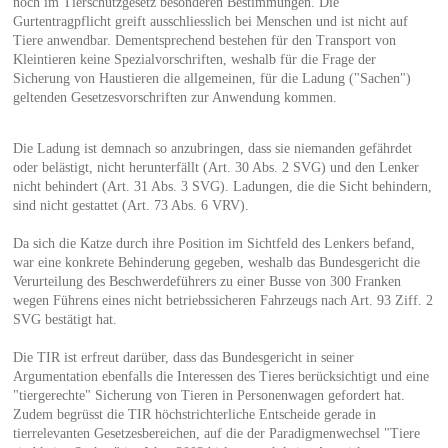
noch im Tierschutzgesetz besonderen Bestimmungen. Die
Gurtentragpflicht greift ausschliesslich bei Menschen und ist nicht auf
Tiere anwendbar. Dementsprechend bestehen für den Transport von
Kleintieren keine Spezialvorschriften, weshalb für die Frage der
Sicherung von Haustieren die allgemeinen, für die Ladung ("Sachen")
geltenden Gesetzesvorschriften zur Anwendung kommen.
Die Ladung ist demnach so anzubringen, dass sie niemanden gefährdet
oder belästigt, nicht herunterfällt (Art. 30 Abs. 2 SVG) und den Lenker
nicht behindert (Art. 31 Abs. 3 SVG). Ladungen, die die Sicht behindern,
sind nicht gestattet (Art. 73 Abs. 6 VRV).
Da sich die Katze durch ihre Position im Sichtfeld des Lenkers befand,
war eine konkrete Behinderung gegeben, weshalb das Bundesgericht die
Verurteilung des Beschwerdeführers zu einer Busse von 300 Franken
wegen Führens eines nicht betriebssicheren Fahrzeugs nach Art. 93 Ziff. 2
SVG bestätigt hat.
Die TIR ist erfreut darüber, dass das Bundesgericht in seiner
Argumentation ebenfalls die Interessen des Tieres berücksichtigt und eine
"tiergerechte" Sicherung von Tieren in Personenwagen gefordert hat.
Zudem begrüsst die TIR höchstrichterliche Entscheide gerade in
tierrelevanten Gesetzesbereichen, auf die der Paradigmenwechsel "Tiere