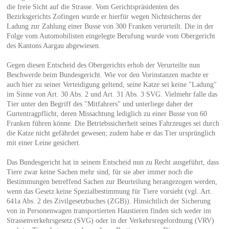
die freie Sicht auf die Strasse. Vom Gerichtspräsidenten des
Bezirksgerichts Zofingen wurde er hierfür wegen Nichtsicherns der
Ladung zur Zahlung einer Busse von 300 Franken verurteilt. Die in der
Folge vom Automobilisten eingelegte Berufung wurde vom Obergericht
des Kantons Aargau abgewiesen.
Gegen diesen Entscheid des Obergerichts erhob der Verurteilte nun
Beschwerde beim Bundesgericht. Wie vor den Vorinstanzen machte er
auch hier zu seiner Verteidigung geltend, seine Katze sei keine "Ladung"
im Sinne von Art. 30 Abs. 2 und Art. 31 Abs. 3 SVG. Vielmehr falle das
Tier unter den Begriff des "Mitfahrers" und unterliege daher der
Gurtentragpflicht, deren Missachtung lediglich zu einer Busse von 60
Franken führen könne. Die Betriebssicherheit seines Fahrzeuges sei durch
die Katze nicht gefährdet gewesen; zudem habe er das Tier ursprünglich
mit einer Leine gesichert.
Das Bundesgericht hat in seinem Entscheid nun zu Recht ausgeführt, dass
Tiere zwar keine Sachen mehr sind, für sie aber immer noch die
Bestimmungen betreffend Sachen zur Beurteilung herangezogen werden,
wenn das Gesetz keine Spezialbestimmung für Tiere vorsieht (vgl. Art.
641a Abs. 2 des Zivilgesetzbuches (ZGB)). Hinsichtlich der Sicherung
von in Personenwagen transportierten Haustieren finden sich weder im
Strassenverkehrsgesetz (SVG) oder in der Verkehrsregelordnung (VRV)