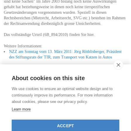
sind keine Sachen" im Jahre 2003 bislang noch keine Auswirkungen
gehabt hat beziehungsweise in denen noch keine tierspezifischen
Gesetzesänderungen vorgenommen wurden. Speziell in diesen
Rechtsbereichen (Mietrecht, Arbeitsrecht, SVG etc.) bestehen im Rahmen
der Rechtsanwendung diesbezüglich grosse Unsicherheiten.
Das vollständige Urteil (6B_894/2010) finden Sie hier.
Weitere Informationen:
NZZ am Sonntag vom 13. März 2011: Jörg Röthlisberger, Präsident
des Stiftungsrats der TIR, zum Transport von Katzen in Autos
20 Minuten vom 15. Juni 2009: Garagist steht wegen Katze im Auto
vor Gericht
About cookies on this site
Kontakt
We use cookies to ensure an optimal website design and to
Stiftung für das Tier im Recht (TIR)
continuously improve its performance. For more information
Rigistrasse 9
about cookies, please see our privacy policy.
CH - 8006 Zürich
+41 (0)43 443 06 43
Learn more
info@tierimrecht.org
Ihre Spende kann von den Steuern abgezogen werden.
ACCEPT
IBAN: CH17 0900 0000 8770 0700 7, PostFinance CHF