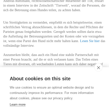
Andreas Rüttimann, rechtswissenschaftlicher Mitarbeiter der TIR, erklärt
in einem Interview in der Zeitschrift "Tierwelt", worauf die Personen, die
sich die Betreuung eines Hundes teilen, zu achten haben.
Um Streitigkeiten zu vermeiden, empfiehlt es sich beispielsweise, einen
schriftlichen Vertrag abzuschliessen, in dem die Rechte und Pflichten der
Parteien genau festgehalten werden. Geregelt werden sollten darin etwa
die Aufteilung der Betreuungszeiten und der Kosten oder wie vorzugehen
ist, wenn eine Partei den Hund nicht mehr halten kann.
Lesen Sie hier
das
vollständige Interview.
Anzumerken bleibt, dass auch ein Hund eine stabile Partnerschaft mit
einer Person braucht, auf die er sich verlassen kann. Das Teilen eines
Tieres mit diversen, oft wechselnden Leuten kann sich daher negativ auf
sein Wohlbefinden auswirken, weshalb Dogsharing einer sorgfältigen
Planung und Beobachtung bedarf.
About cookies on this site
Kontakt
We use cookies to ensure an optimal website design and to
Stiftung für das Tier im Recht (TIR)
continuously improve its performance. For more information
Rigistrasse 9
about cookies, please see our privacy policy.
CH - 8006 Zürich
+41 (0)43 443 06 43
Learn more
info@tierimrecht.org