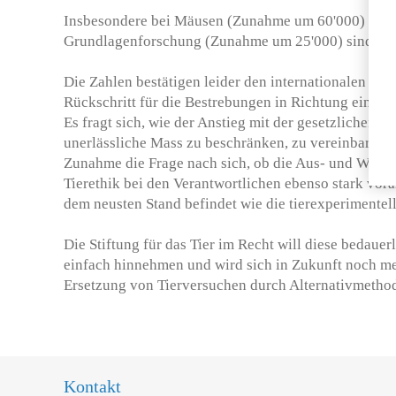
Insbesondere bei Mäusen (Zunahme um 60'000) und 
Grundlagenforschung (Zunahme um 25'000) sind hoh
Die Zahlen bestätigen leider den internationalen Tr
Rückschritt für die Bestrebungen in Richtung einer v
Es fragt sich, wie der Anstieg mit der gesetzlichen Pf
unerlässliche Mass zu beschränken, zu vereinbaren s
Zunahme die Frage nach sich, ob die Aus- und Weite
Tierethik bei den Verantwortlichen ebenso stark vora
dem neusten Stand befindet wie die tierexperimente
Die Stiftung für das Tier im Recht will diese bedaue
einfach hinnehmen und wird sich in Zukunft noch meh
Ersetzung von Tierversuchen durch Alternativmethod
Kontakt