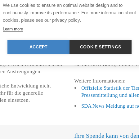
We use cookies to ensure an optimal website design and to
im Bereich der
Konkret fordert sie beispiel
continuously improve its performance. For more information about
e Anstiege zu verzeichnen.
Versuchen, die noch immer 3,
cookies, please see our privacy policy.
Experimente mit Primaten (s
end und bedeuten einen herben
22.05.2006
). Im Rahmen der 
Learn more
ersuchstierfreien Forschung.
Tierschutzverordnung wird sic
licht, Tierversuche auf das
Sinne eines strengen Tierver
ACCEPT
COOKIE SETTINGS
ind. Auch zieht die erneute
rbildung im Bereich der
Für weitere Informationen k
ngetrieben wird und sich auf
Dr. iur. Gieri Bolliger unter 
llen Anstrengungen.
Weitere Informationen:
rliche Entwicklung nicht
Offizielle Statistik der T
r für die generelle
Pressemitteilung und alle
en einsetzen.
SDA News Meldung auf n
Ihre Spende kann von de