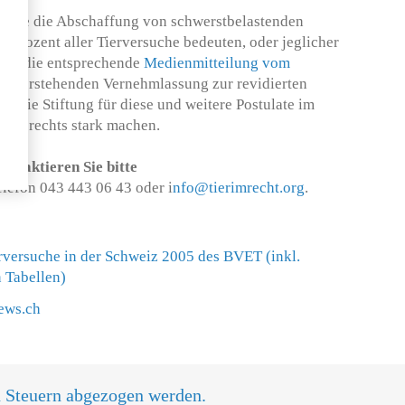
sweise die Abschaffung von schwerstbelastenden
5 Prozent aller Tierversuche bedeuten, oder jeglicher
iehe die entsprechende
Medienmitteilung vom
bevorstehenden Vernehmlassung zur revidierten
h die Stiftung für diese und weitere Postulate im
suchsrechts stark machen.
ontaktieren Sie bitte
Telefon 043 443 06 43 oder i
nfo@tierimrecht.org
.
ierversuche in der Schweiz 2005 des BVET (inkl.
n Tabellen)
ews.ch
n Steuern abgezogen werden.