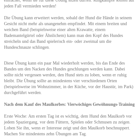
einfacher, wenn sie für diese Übung sitzen dürfen. Ringkämpfe sollten auf
jeden Fall vermieden werden!
Die Übung kann erweitert werden, sobald der Hund die Hände in seinem
Gesicht nicht mehr als unangenehm empfindet. Mit einem breiten und
weichen Band (beispielsweise einer alten Krawatte, einem
Bademantelgürtel oder Ähnlichem) kann man den Kopf des Hundes
streicheln und das Band spielerisch ein- oder zweimal um die
Hundeschnauze schlingen.
Diese Übung kann ein paar Mal wiederholt werden, bis das Ende des
Bandes um den Nacken des Hundes geschlungen werden kann. Dabei
sollte nicht vergessen werden, den Hund stets zu loben, wenn er ruhig
bleibt. Die Übung sollte an mindestens vier verschiedenen Orten
(beispielsweise im Wohnzimmer, in der Küche, vor der Haustür, im Park)
durchgeführt werden.
Nach dem Kauf des Maulkorbes: Vierwöchiges Gewöhnungs-Training
Erste Woche: Am ersten Tag ist es wichtig, dem Hund den Maulkorb vor
jedem Spaziergang, vor dem Füttern, Spielen oder Schmusen zu zeigen.
Loben Sie ihn, wenn er Interesse zeigt und den Maulkorb beschnuppert.
Machen Sie mindestens zehn Übungen am Tag.