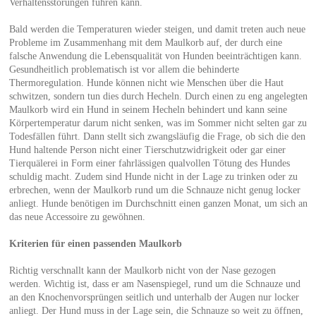
Verhaltensstörungen führen kann.
Bald werden die Temperaturen wieder steigen, und damit treten auch neue
Probleme im Zusammenhang mit dem Maulkorb auf, der durch eine
falsche Anwendung die Lebensqualität von Hunden beeinträchtigen kann.
Gesundheitlich problematisch ist vor allem die behinderte
Thermoregulation. Hunde können nicht wie Menschen über die Haut
schwitzen, sondern tun dies durch Hecheln. Durch einen zu eng angelegten
Maulkorb wird ein Hund in seinem Hecheln behindert und kann seine
Körpertemperatur darum nicht senken, was im Sommer nicht selten gar zu
Todesfällen führt. Dann stellt sich zwangsläufig die Frage, ob sich die den
Hund haltende Person nicht einer Tierschutzwidrigkeit oder gar einer
Tierquälerei in Form einer fahrlässigen qualvollen Tötung des Hundes
schuldig macht. Zudem sind Hunde nicht in der Lage zu trinken oder zu
erbrechen, wenn der Maulkorb rund um die Schnauze nicht genug locker
anliegt. Hunde benötigen im Durchschnitt einen ganzen Monat, um sich an
das neue Accessoire zu gewöhnen.
Kriterien für einen passenden Maulkorb
Richtig verschnallt kann der Maulkorb nicht von der Nase gezogen
werden. Wichtig ist, dass er am Nasenspiegel, rund um die Schnauze und
an den Knochenvorsprüngen seitlich und unterhalb der Augen nur locker
anliegt. Der Hund muss in der Lage sein, die Schnauze so weit zu öffnen,