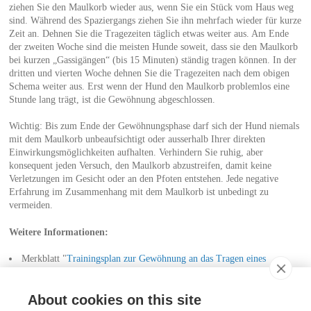
ziehen Sie den Maulkorb wieder aus, wenn Sie ein Stück vom Haus weg
sind. Während des Spaziergangs ziehen Sie ihn mehrfach wieder für kurze
Zeit an. Dehnen Sie die Tragezeiten täglich etwas weiter aus. Am Ende
der zweiten Woche sind die meisten Hunde soweit, dass sie den Maulkorb
bei kurzen „Gassigängen“ (bis 15 Minuten) ständig tragen können. In der
dritten und vierten Woche dehnen Sie die Tragezeiten nach dem obigen
Schema weiter aus. Erst wenn der Hund den Maulkorb problemlos eine
Stunde lang trägt, ist die Gewöhnung abgeschlossen.
Wichtig: Bis zum Ende der Gewöhnungsphase darf sich der Hund niemals
mit dem Maulkorb unbeaufsichtigt oder ausserhalb Ihrer direkten
Einwirkungsmöglichkeiten aufhalten. Verhindern Sie ruhig, aber
konsequent jeden Versuch, den Maulkorb abzustreifen, damit keine
Verletzungen im Gesicht oder an den Pfoten entstehen. Jede negative
Erfahrung im Zusammenhang mit dem Maulkorb ist unbedingt zu
vermeiden.
Weitere Informationen:
Merkblatt "
Trainingsplan zur Gewöhnung an das Tragen eines
Maulkorbs beim Hund
" der
Tierärztlichen Vereinigung für Tierschutz
TVT
.
About cookies on this site