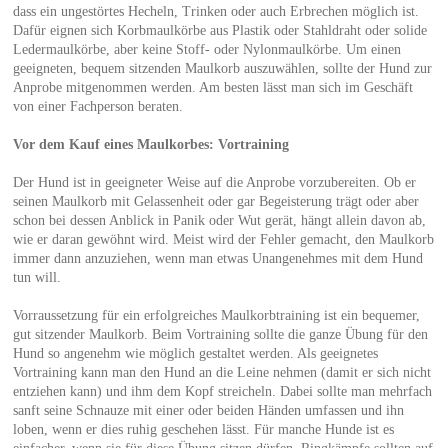
dass ein ungestörtes Hecheln, Trinken oder auch Erbrechen möglich ist.
Dafür eignen sich Korbmaulkörbe aus Plastik oder Stahldraht oder solide
Ledermaulkörbe, aber keine Stoff- oder Nylonmaulkörbe. Um einen
geeigneten, bequem sitzenden Maulkorb auszuwählen, sollte der Hund zur
Anprobe mitgenommen werden. Am besten lässt man sich im Geschäft
von einer Fachperson beraten.
Vor dem Kauf eines Maulkorbes: Vortraining
Der Hund ist in geeigneter Weise auf die Anprobe vorzubereiten. Ob er
seinen Maulkorb mit Gelassenheit oder gar Begeisterung trägt oder aber
schon bei dessen Anblick in Panik oder Wut gerät, hängt allein davon ab,
wie er daran gewöhnt wird. Meist wird der Fehler gemacht, den Maulkorb
immer dann anzuziehen, wenn man etwas Unangenehmes mit dem Hund
tun will.
Vorraussetzung für ein erfolgreiches Maulkorbtraining ist ein bequemer,
gut sitzender Maulkorb. Beim Vortraining sollte die ganze Übung für den
Hund so angenehm wie möglich gestaltet werden. Als geeignetes
Vortraining kann man den Hund an die Leine nehmen (damit er sich nicht
entziehen kann) und ihm dem Kopf streicheln. Dabei sollte man mehrfach
sanft seine Schnauze mit einer oder beiden Händen umfassen und ihn
loben, wenn er dies ruhig geschehen lässt. Für manche Hunde ist es