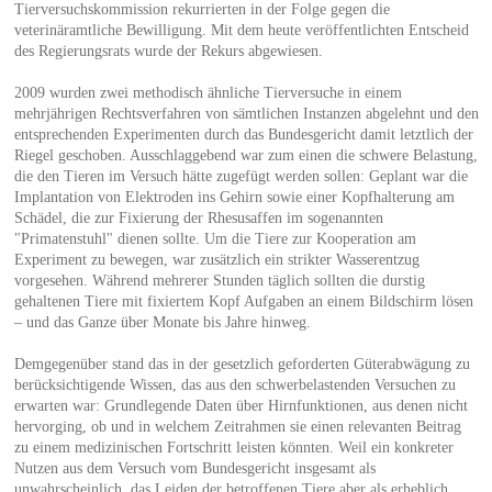
Tierversuchskommission rekurrierten in der Folge gegen die
veterinäramtliche Bewilligung. Mit dem heute veröffentlichten Entscheid
des Regierungsrats wurde der Rekurs abgewiesen.
2009 wurden zwei methodisch ähnliche Tierversuche in einem
mehrjährigen Rechtsverfahren von sämtlichen Instanzen abgelehnt und den
entsprechenden Experimenten durch das Bundesgericht damit letztlich der
Riegel geschoben. Ausschlaggebend war zum einen die schwere Belastung,
die den Tieren im Versuch hätte zugefügt werden sollen: Geplant war die
Implantation von Elektroden ins Gehirn sowie einer Kopfhalterung am
Schädel, die zur Fixierung der Rhesusaffen im sogenannten
"Primatenstuhl" dienen sollte. Um die Tiere zur Kooperation am
Experiment zu bewegen, war zusätzlich ein strikter Wasserentzug
vorgesehen. Während mehrerer Stunden täglich sollten die durstig
gehaltenen Tiere mit fixiertem Kopf Aufgaben an einem Bildschirm lösen
– und das Ganze über Monate bis Jahre hinweg.
Demgegenüber stand das in der gesetzlich geforderten Güterabwägung zu
berücksichtigende Wissen, das aus den schwerbelastenden Versuchen zu
erwarten war: Grundlegende Daten über Hirnfunktionen, aus denen nicht
hervorging, ob und in welchem Zeitrahmen sie einen relevanten Beitrag
zu einem medizinischen Fortschritt leisten könnten. Weil ein konkreter
Nutzen aus dem Versuch vom Bundesgericht insgesamt als
unwahrscheinlich, das Leiden der betroffenen Tiere aber als erheblich