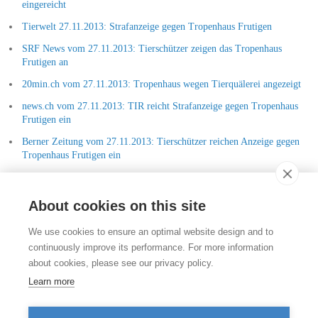
eingereicht
Tierwelt 27.11.2013: Strafanzeige gegen Tropenhaus Frutigen
SRF News vom 27.11.2013: Tierschützer zeigen das Tropenhaus
Frutigen an
20min.ch vom 27.11.2013: Tropenhaus wegen Tierquälerei angezeigt
news.ch vom 27.11.2013: TIR reicht Strafanzeige gegen Tropenhaus
Frutigen ein
Berner Zeitung vom 27.11.2013: Tierschützer reichen Anzeige gegen
Tropenhaus Frutigen ein
antijagd.ch vom 27.11.2013: Bern: Strafanzeige gegen Tropenhaus
Frutigen
About cookies on this site
Kontakt
We use cookies to ensure an optimal website design and to
Stiftung für das Tier im Recht (TIR)
continuously improve its performance. For more information
Rigistrasse 9
about cookies, please see our privacy policy.
CH - 8006 Zürich
+41 (0)43 443 06 43
Learn more
info@tierimrecht.org
Ihre Spende kann von den Steuern abgezogen werden.