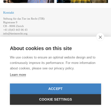
Kontakt
Stiftung für das Tier im Recht (TIR)
Rigistrasse 9
CH - 8006 Zürich
+41 (0)43 443 06 43
info@tierimrecht.org
Ihre Spende kann von den Steuern abgezogen werden.
About cookies on this site
IBAN: CH17 0900 0000 8770 0700 7, PostFinance CHF
IBAN: CH39 0900 0000 9113 3025 5, PostFinance EUR
IBAN: CH22 8080 8001 5799 0350 4, Raiffeisenbank CHF
We use cookies to ensure an optimal website design and to
© TIR / Impressum und Datenschutz
continuously improve its performance. For more information
about cookies, please see our privacy policy.
Learn more
ACCEPT
COOKIE SETTINGS