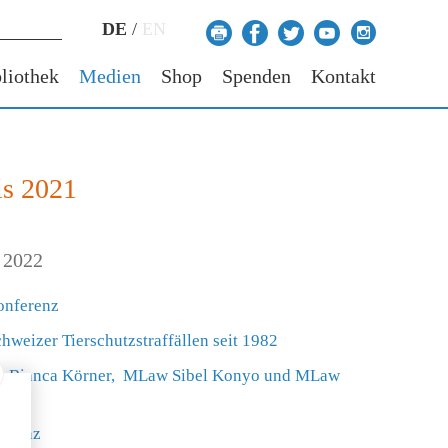
DE
/
EN
liothek
Medien
Shop
Spenden
Kontakt
is 2021
 2022
onferenz
weizer Tierschutzstraffällen seit 1982
iur. Bianca Körner, MLaw Sibel Konyo und MLaw
ferenz