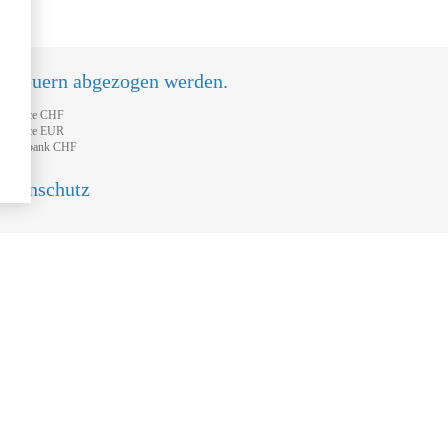
n Steuern abgezogen werden.
tFinance CHF
tFinance EUR
feisenbank CHF
atenschutz