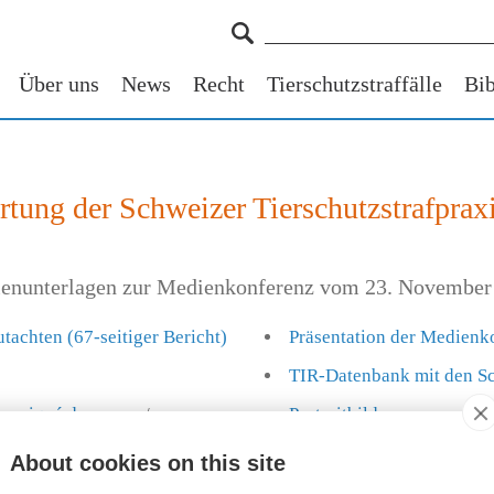
Über uns
News
Recht
Tierschutzstraffälle
Bib
tung der Schweizer Tierschutzstrafprax
enunterlagen zur Medienkonferenz vom 23. November
tachten (67-seitiger Bericht)
Präsentation der Medienk
TIR-Datenbank mit den Sch
uniqué de presse
/
Portraitbilder von mag. 
Christine Künzli
About cookies on this site
Fotos von der Medienkon