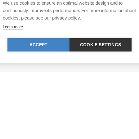
We use cookies to ensure an optimal website design and to
continuously improve its performance. For more information about
cookies, please see our privacy policy.
Ihre Spende kann von de
Learn more
IBAN: CH17 0900 0000 8770 0700 7, Pos
IBAN: CH39 0900 0000 9113 3025 5, Pos
ACCEPT
COOKIE SETTINGS
IBAN: CH22 8080 8001 5799 0350 4, Raif
© TIR / Impressum und D