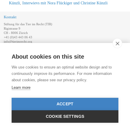
Künzli
,
Interwievs mit Nora Flückiger und Christine Künzli
Kontakt
Stiftung für das Tier im Recht (TIR)
Rigistrasse 9
CH - 8006 Zürich
+41 (0)43 443 06 43
info@tierimrecht.org
Ihre Spende kann von den Steuern abgezogen werden.
About cookies on this site
IBAN: CH17 0900 0000 8770 0700 7, PostFinance CHF
IBAN: CH39 0900 0000 9113 3025 5, PostFinance EUR
IBAN: CH22 8080 8001 5799 0350 4, Raiffeisenbank CHF
We use cookies to ensure an optimal website design and to
continuously improve its performance. For more information
© TIR / Impressum und Datenschutz
about cookies, please see our privacy policy.
Learn more
ACCEPT
COOKIE SETTINGS