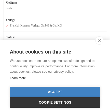
Medium:
Buch
Verlag:
Franckh-Kosmos Verlags-GmbH & Co. KG
Status:
Verfügbar
About cookies on this site
Kontakt
We use cookies to ensure an optimal website design and to
Stiftung für das Tier im Recht (TIR)
continuously improve its performance. For more information
Rigistrasse 9
about cookies, please see our privacy policy.
CH - 8006 Zürich
+41 (0)43 443 06 43
Learn more
info@tierimrecht.org
Ihre Spende kann von den Steuern abgezogen werden.
ACCEPT
IBAN: CH17 0900 0000 8770 0700 7, PostFinance CHF
IBAN: CH39 0900 0000 9113 3025 5, PostFinance EUR
IBAN: CH22 8080 8001 5799 0350 4, Raiffeisenbank CHF
COOKIE SETTINGS
© TIR / Impressum und Datenschutz