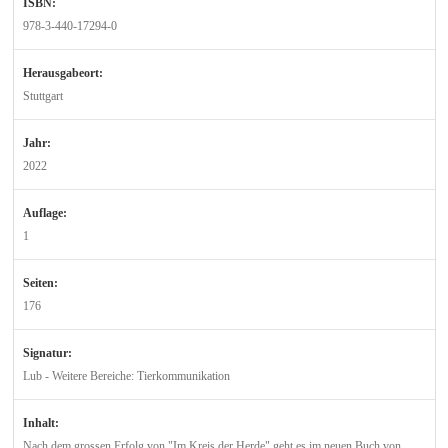
ISBN:
978-3-440-17294-0
Herausgabeort:
Stuttgart
Jahr:
2022
Auflage:
1
Seiten:
176
Signatur:
Lub - Weitere Bereiche: Tierkommunikation
Inhalt:
Nach dem grossen Erfolg von "Im Kreis der Herde" geht es im neuen Buch von