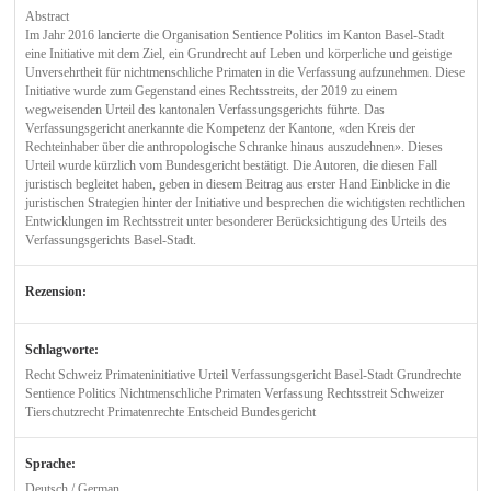
Abstract
Im Jahr 2016 lancierte die Organisation Sentience Politics im Kanton Basel-Stadt
eine Initiative mit dem Ziel, ein Grundrecht auf Leben und körperliche und geistige
Unversehrtheit für nichtmenschliche Primaten in die Verfassung aufzunehmen. Diese
Initiative wurde zum Gegenstand eines Rechtsstreits, der 2019 zu einem
wegweisenden Urteil des kantonalen Verfassungsgerichts führte. Das
Verfassungsgericht anerkannte die Kompetenz der Kantone, «den Kreis der
Rechteinhaber über die anthropologische Schranke hinaus auszudehnen». Dieses
Urteil wurde kürzlich vom Bundesgericht bestätigt. Die Autoren, die diesen Fall
juristisch begleitet haben, geben in diesem Beitrag aus erster Hand Einblicke in die
juristischen Strategien hinter der Initiative und besprechen die wichtigsten rechtlichen
Entwicklungen im Rechtsstreit unter besonderer Berücksichtigung des Urteils des
Verfassungsgerichts Basel-Stadt.
Rezension:
Schlagworte:
Recht Schweiz Primateninitiative Urteil Verfassungsgericht Basel-Stadt Grundrechte
Sentience Politics Nichtmenschliche Primaten Verfassung Rechtsstreit Schweizer
Tierschutzrecht Primatenrechte Entscheid Bundesgericht
Sprache:
Deutsch / German