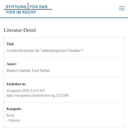
Literatur-Detail
Titel:
Grundrechte jenseits der "anthropologischen Schranke"?
Autor:
Blattner Charlotte, Fasel Raffael
Enthalten in:
sui generis 2020, S.413-423
https://sui-generis.ch/article/view/sg.152/1588
Kategorie:
Recht
- Schweiz