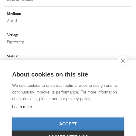
Medium:
Artikel
Verlag:
Eigenverlag
Status:
Verfügbar
About cookies on this site
Kontakt
We use cookies to ensure an optimal website design and to
Stiftung für das Tier im Recht (TIR)
continuously improve its performance. For more information
Rigistrasse 9
about cookies, please see our privacy policy.
CH - 8006 Zürich
+41 (0)43 443 06 43
Learn more
info@tierimrecht.org
Ihre Spende kann von den Steuern abgezogen werden.
ACCEPT
IBAN: CH17 0900 0000 8770 0700 7, PostFinance CHF
IBAN: CH39 0900 0000 9113 3025 5, PostFinance EUR
IBAN: CH22 8080 8001 5799 0350 4, Raiffeisenbank CHF