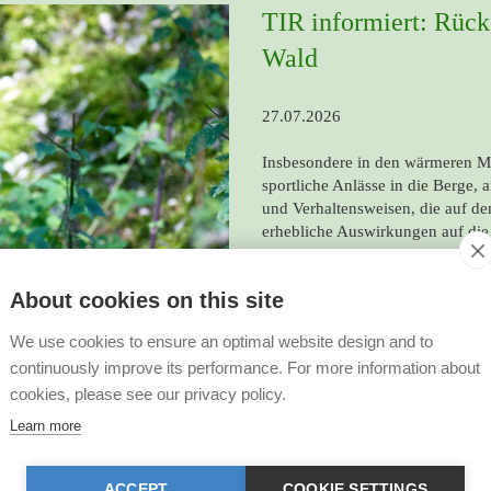
TIR informiert: Rücks
Wald
27.07.2026
Insbesondere in den wärmeren Mo
sportliche Anlässe in die Berge,
und Verhaltensweisen, die auf de
erhebliche Auswirkungen auf die 
bittet deshalb, vor allem während
Rücksicht walten zu lassen und 
About cookies on this site
weiterlesen
We use cookies to ensure an optimal website design and to
continuously improve its performance. For more information about
cookies, please see our privacy policy.
Learn more
ACCEPT
COOKIE SETTINGS