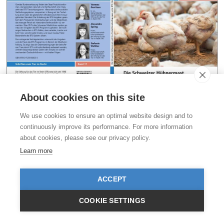
About cookies on this site
We use cookies to ensure an optimal website design and to
continuously improve its performance. For more information
about cookies, please see our privacy policy.
Die Schweizer Hühnermast und ihre Produktionsbedingungen unter
Learn more
BTS-Standard
Vanessa Gerritsen / Alexandra Spring / Stefanie Walther
ACCEPT
Gemäss Bundesverfassung fördert der Staat Produktionsformen, die
besonders naturnah und tierfreundlich sind. Dazu zählt das BTS-
COOKIE SETTINGS
Tierwohlprogramm: «Besonders tierfreundliche Stallhaltungssysteme»
versprechen in Bezug auf die Tierhaltung einen über die gesetzlichen