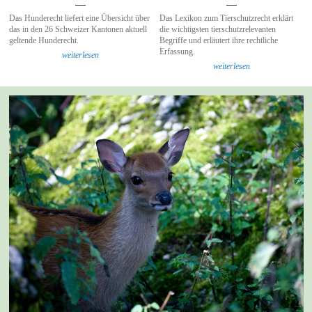
Das Hunderecht liefert eine Übersicht über
Das Lexikon zum Tierschutzrecht erklärt
das in den 26 Schweizer Kantonen aktuell
die wichtigsten tierschutzrelevanten
geltende Hunderecht.
Begriffe und erläutert ihre rechtliche
Erfassung.
weiterlesen
weiterlesen