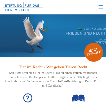
Tier im Recht - Wir geben Tieren Recht
Seit 1996 setzt sich Tier im Recht (TIR) für einen starken rechtlichen
Tierschutz ein. Der Hauptzweck aller Tätigkeiten der TIR liegt in der
kontinuierlichen Verbesserung der Mensch-Tier-Beziehung in Recht, Ethik
und Gesellschaft.