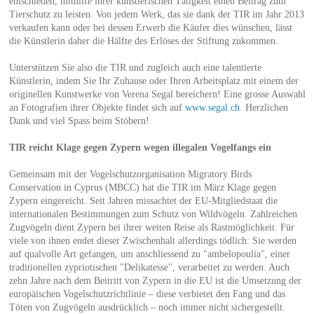
entschieden, mithilfe ihrer künstlerischen Tätigkeit einen Beitrag zum
Tierschutz zu leisten. Von jedem Werk, das sie dank der TIR im Jahr 2013
verkaufen kann oder bei dessen Erwerb die Käufer dies wünschen, lässt
die Künstlerin daher die Hälfte des Erlöses der Stiftung zukommen.
Unterstützen Sie also die TIR und zugleich auch eine talentierte
Künstlerin, indem Sie Ihr Zuhause oder Ihren Arbeitsplatz mit einem der
originellen Kunstwerke von Verena Segal bereichern! Eine grosse Auswahl
an Fotografien ihrer Objekte findet sich auf
www.segal.ch
. Herzlichen
Dank und viel Spass beim Stöbern!
TIR reicht Klage gegen Zypern wegen illegalen Vogelfangs ein
Gemeinsam mit der Vogelschutzorganisation Migratory Birds
Conservation in Cyprus (MBCC) hat die TIR im März Klage gegen
Zypern eingereicht. Seit Jahren missachtet der EU-Mitgliedstaat die
internationalen Bestimmungen zum Schutz von Wildvögeln. Zahlreichen
Zugvögeln dient Zypern bei ihrer weiten Reise als Rastmöglichkeit. Für
viele von ihnen endet dieser Zwischenhalt allerdings tödlich: Sie werden
auf qualvolle Art gefangen, um anschliessend zu "ambelopoulia", einer
traditionellen zypriotischen "Delikatesse", verarbeitet zu werden. Auch
zehn Jahre nach dem Beitritt von Zypern in die EU ist die Umsetzung der
europäischen Vogelschutzrichtlinie – diese verbietet den Fang und das
Töten von Zugvögeln ausdrücklich – noch immer nicht sichergestellt.