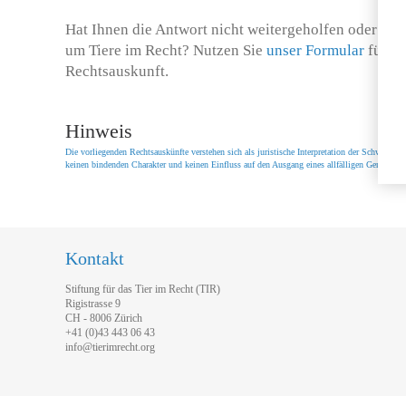
Hat Ihnen die Antwort nicht weitergeholfen oder hab
um Tiere im Recht? Nutzen Sie
unser Formular
für ei
Rechtsauskunft.
Hinweis
Die vorliegenden Rechtsauskünfte verstehen sich als juristische Interpretation der Schweize
keinen bindenden Charakter und keinen Einfluss auf den Ausgang eines allfälligen Gerichtsver
Kontakt
Stiftung für das Tier im Recht (TIR)
Rigistrasse 9
CH - 8006 Zürich
+41 (0)43 443 06 43
info@tierimrecht.org