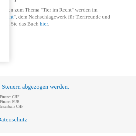
llungen zum Thema "Tier im Recht" werden im
sparent
", dem Nachschlagewerk für Tierfreunde und
tellen Sie das Buch
hier
.
n Steuern abgezogen werden.
tFinance CHF
tFinance EUR
feisenbank CHF
atenschutz