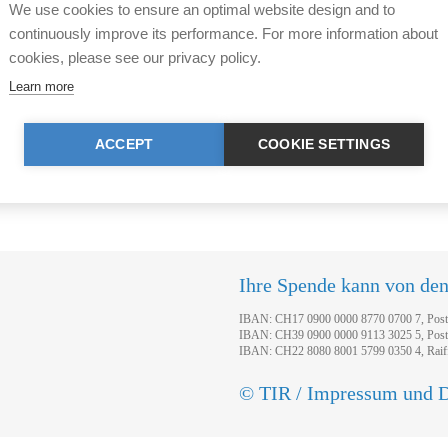
We use cookies to ensure an optimal website design and to
en Sie weitere Fragen rund
Die 500 häufigsten Frageste
continuously improve its performance. For more information about
ne kostenlose
Ratgeber "
Tier im Recht tran
cookies, please see our privacy policy.
Tierhaltende, behandelt. Bes
Learn more
ACCEPT
COOKIE SETTINGS
r Rechtsnormen durch Tier im Recht (TIR). Sie haben
fahrens.
Ihre Spende kann von de
IBAN: CH17 0900 0000 8770 0700 7, Pos
IBAN: CH39 0900 0000 9113 3025 5, Pos
IBAN: CH22 8080 8001 5799 0350 4, Raif
© TIR / Impressum und D