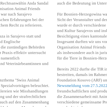
on Rechtsanwältin Anda Sandal
auch die Bedeutung im Unte
nisation Animal Friends
R war nach Sarajevo
Für Bosnien-Herzegowina war 
schen Erfahrungen bei der
Sicht der Veranstalter und de
chem Recht zu referieren.
wurde er durch verschiedene
und Kultur Sarajevos und ins
za in Sarajevo statt und
Besichtigung eines kantonal
nd Englische
Insgesamt durften wir uns vo
, die zuständigen Behörden
Organisation Animal Friends 
r Praxis effektiv untersucht
als insbesondere auch in juris
 namentlich
für die Tiere in Bosnien-Herz
 und Veterinärbeamtinnen und
Bereits 2022 durfte die TIR 
bestreiten, damals im Rahme
enzthema "Swiss Animal
Foundation Kosovo (ARF) un
 Spezialvorträgen beleuchtet.
Newsmeldung vom 27.5.202
älereien wie Misshandlungen
freundschaftlichen und produ
g und der strafrechtlichen
die Zusammenarbeit mit Anima
i auch auf den Zusammenhang
verschiedene gemeinsame Proj