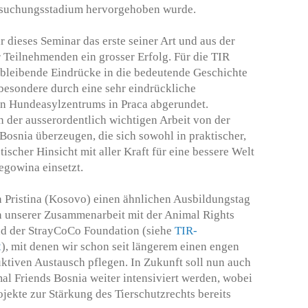
rsuchungsstadium hervorgehoben wurde.
dieses Seminar das erste seiner Art und aus der
r Teilnehmenden ein grosser Erfolg. Für die TIR
 bleibende Eindrücke in die bedeutende Geschichte
besondere durch eine sehr eindrückliche
en Hundeasylzentrums in Praca abgerundet.
n der ausserordentlich wichtigen Arbeit von der
Bosnia überzeugen, die sich sowohl in praktischer,
tischer Hinsicht mit aller Kraft für eine bessere Welt
egowina einsetzt.
in Pristina (Kosovo) einen ähnlichen Ausbildungstag
n unserer Zusammenarbeit mit der Animal Rights
d der StrayCoCo Foundation (siehe
TIR-
2
), mit denen wir schon seit längerem einen engen
ktiven Austausch pflegen. In Zukunft soll nun auch
l Friends Bosnia weiter intensiviert werden, wobei
ekte zur Stärkung des Tierschutzrechts bereits