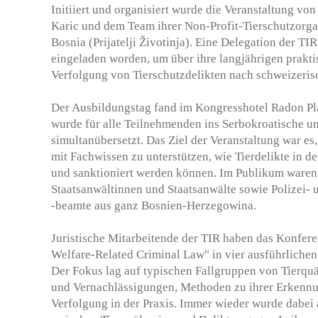
Initiiert und organisiert wurde die Veranstaltung v
Karic und dem Team ihrer Non-Profit-Tierschutzorga
Bosnia (Prijatelji Životinja). Eine Delegation der TI
eingeladen worden, um über ihre langjährigen prakti
Verfolgung von Tierschutzdelikten nach schweizeris
Der Ausbildungstag fand im Kongresshotel Radon Pla
wurde für alle Teilnehmenden ins Serbokroatische u
simultanübersetzt. Das Ziel der Veranstaltung war es
mit Fachwissen zu unterstützen, wie Tierdelikte in de
und sanktioniert werden können. Im Publikum waren
Staatsanwältinnen und Staatsanwälte sowie Polizei-
-beamte aus ganz Bosnien-Herzegowina.
Juristische Mitarbeitende der TIR haben das Konfer
Welfare-Related Criminal Law" in vier ausführlichen
Der Fokus lag auf typischen Fallgruppen von Tierqu
und Vernachlässigungen, Methoden zu ihrer Erkennun
Verfolgung in der Praxis. Immer wieder wurde dabe