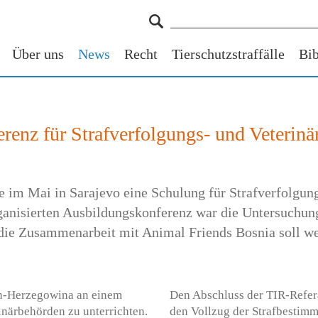
Über uns
News
Recht
Tierschutzstraffälle
Bib
erenz für Strafverfolgungs- und Veterin
te im Mai in Sarajevo eine Schulung für Strafverfolgu
anisierten Ausbildungskonferenz war die Untersuchung
 die Zusammenarbeit mit Animal Friends Bosnia soll wei
en-Herzegowina an einem
Den Abschluss der TIR-Refera
inärbehörden zu unterrichten.
den Vollzug der Strafbestim