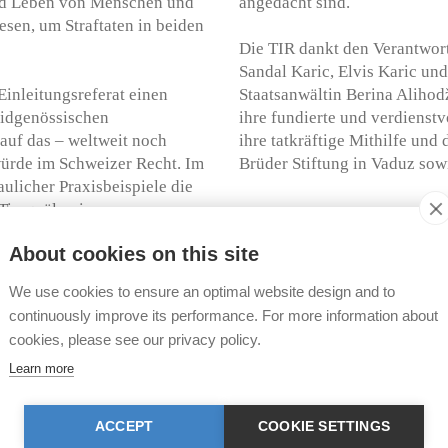
und Leben von Menschen und
angedacht sind.
sen, um Straftaten in beiden
Die TIR dankt den Verantwort
Sandal Karic, Elvis Karic un
Einleitungsreferat einen
Staatsanwältin Berina Aliho
eidgenössischen
ihre fundierte und verdienst
auf das – weltweit noch
ihre tatkräftige Mithilfe un
würde im Schweizer Recht. Im
Brüder Stiftung in Vaduz so
ulicher Praxisbeispiele die
ierquälerei-
anessa Gerritsen ging in
About cookies on this site
ransport und bei der
We use cookies to ensure an optimal website design and to
continuously improve its performance. For more information about
cookies, please see our privacy policy.
Learn more
ACCEPT
COOKIE SETTINGS