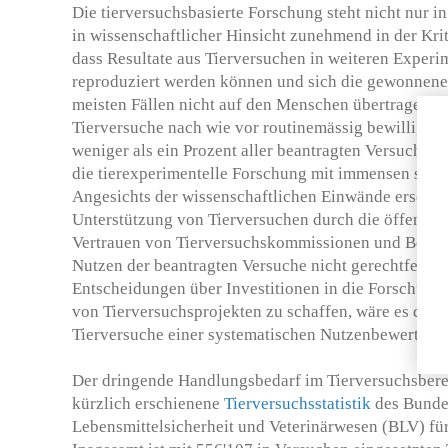
Die tierversuchsbasierte Forschung steht nicht nur in
in wissenschaftlicher Hinsicht zunehmend in der Kri
dass Resultate aus Tierversuchen in weiteren Experi
reproduziert werden können und sich die gewonnene
meisten Fällen nicht auf den Menschen übertragen 
Tierversuche nach wie vor routinemässig bewilligt. 
weniger als ein Prozent aller beantragten Versuche a
die tierexperimentelle Forschung mit immensen staatl
Angesichts der wissenschaftlichen Einwände erscheint
Unterstützung von Tierversuchen durch die öffentli
Vertrauen von Tierversuchskommissionen und Bewil
Nutzen der beantragten Versuche nicht gerechtfertigt
Entscheidungen über Investitionen in die Forschung
von Tierversuchsprojekten zu schaffen, wäre es dahe
Tierversuche einer systematischen Nutzenbewertung 
Der dringende Handlungsbedarf im Tierversuchsbere
kürzlich erschienene
Tierversuchsstatistik
des Bunde
Lebensmittelsicherheit und Veterinärwesen (BLV) für