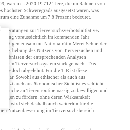
99, waren es 2020 19'712 Tiere, die im Rahmen von
s höchsten Schweregrads ausgesetzt waren, was
rum eine Zunahme um 7.8 Prozent bedeutet.
n Beratungen zur Tierversuchsverbotsinitiative,
lkerung voraussichtlich im kommenden Jahr
ie TIR gemeinsam mit Nationalrätin Meret Schneider
sche Erhebung des Nutzens von Tierversuchen und
 Ergebnissen der entsprechenden Analysen
aus dem Tierversuchssystem stark gemacht. Das
at jedoch abgelehnt. Für die TIR ist diese
iehbar. Sowohl aus ethischer als auch aus
zuletzt auch aus ökonomischer Sicht ist es schlicht
 Versuche an Tieren routinemässig zu bewilligen und
eträgen zu fördern, ohne deren Wirksamkeit
 TIR wird sich deshalb auch weiterhin für die
chen Nutzenbewertung im Tierversuchsbereich