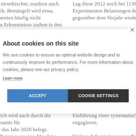
 tierethischer, sondern auch
Lag diese 2012 noch bei 11'6
tik. Bemängelt wird etwa,
Experimenten Belastungen de
menten häufig nicht
gegenüber dem Vorjahr wiede
n Erkenntnisse zudem in den
lassen. Dennoch werden
Im Zuge der parlamentarische
So wird in der Schweiz
über die die Schweizer Bevö
About cookies on this site
bgelehnt. Darüber hinaus wird
abstimmen wird, hatte sich d
ichen Beiträgen unterstützt.
(GPS/ZH) für eine systemati
We use cookies to ensure an optimal website design and to
 die unkritische finanzielle
die Festlegung eines auf den
continuously improve its performance. For more information about
che Hand und das blinde
basierenden Ausstiegsplans 
cookies, please see our privacy policy.
ligungsbehörden in den
Anliegen wurde vom Nationalr
Learn more
. Um eine solide Basis für
Entscheidung nicht nachvollz
 und über die Bewilligung
wissenschaftlicher und nicht 
r dringend angezeigt,
unverantwortlich, belastende
ACCEPT
COOKIE SETTINGS
zu unterziehen.
mit mehrstelligen Millionenb
eingehend zu überprüfen. Die
ich wird auch durch die
Einführung einer systematis
samts für
engagieren.
 das Jahr 2020 belegt.