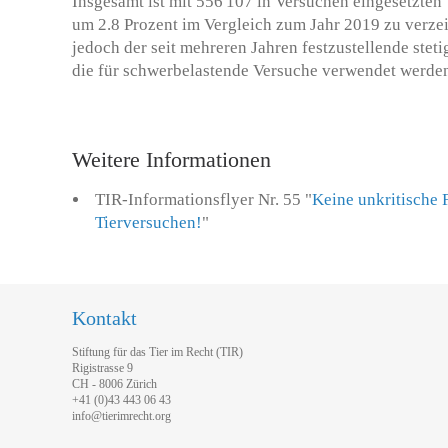
Insgesamt ist mit 556'107 in Versuchen eingesetzte
um 2.8 Prozent im Vergleich zum Jahr 2019 zu verzei
jedoch der seit mehreren Jahren festzustellende steti
die für schwerbelastende Versuche verwendet werde
Weitere Informationen
TIR-Informationsflyer Nr. 55 "
Keine unkritische
Tierversuchen!
"
Kontakt
Stiftung für das Tier im Recht (TIR)
Rigistrasse 9
CH - 8006 Zürich
+41 (0)43 443 06 43
info@tierimrecht.org