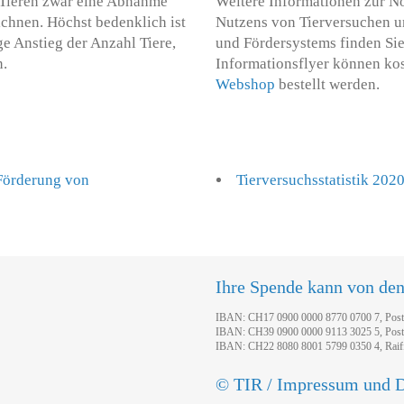
n Tieren zwar eine Abnahme
Weitere Informationen zur N
chnen. Höchst bedenklich ist
Nutzens von Tierversuchen u
ge Anstieg der Anzahl Tiere,
und Fördersystems finden Si
n.
Informationsflyer können kos
Webshop
bestellt werden.
 Förderung von
Tierversuchsstatistik 202
Ihre Spende kann von de
IBAN: CH17 0900 0000 8770 0700 7, Pos
IBAN: CH39 0900 0000 9113 3025 5, Pos
IBAN: CH22 8080 8001 5799 0350 4, Raif
© TIR / Impressum und D