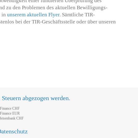
otwendigkeit einer fundierten Überprüfung des
nd zu den Problemen des aktuellen Bewilligungs-
e in
unserem aktuellen Flyer
. Sämtliche TIR-
tenlos bei der TIR-Geschäftsstelle oder über unseren
0
n Steuern abgezogen werden.
tFinance CHF
tFinance EUR
feisenbank CHF
atenschutz