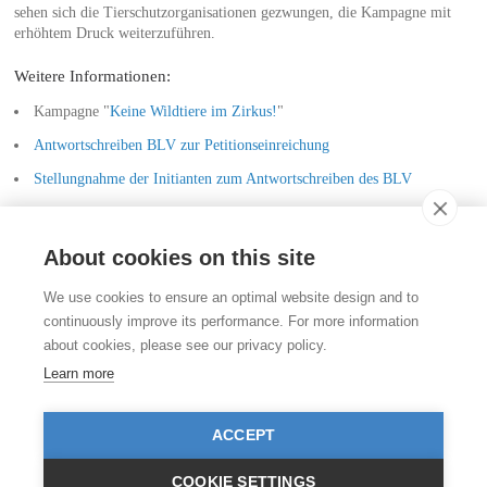
sehen sich die Tierschutzorganisationen gezwungen, die Kampagne mit
erhöhtem Druck weiterzuführen.
Weitere Informationen:
Kampagne "
Keine Wildtiere im Zirkus!
"
Antwortschreiben BLV zur Petitionseinreichung
Stellungnahme der Initianten zum Antwortschreiben des BLV
Medienmappe der Petitionsübergabe
About cookies on this site
Kontakt
We use cookies to ensure an optimal website design and to
Stiftung für das Tier im Recht (TIR)
continuously improve its performance. For more information
Rigistrasse 9
about cookies, please see our privacy policy.
CH - 8006 Zürich
+41 (0)43 443 06 43
Learn more
info@tierimrecht.org
Ihre Spende kann von den Steuern abgezogen werden.
ACCEPT
IBAN: CH17 0900 0000 8770 0700 7, PostFinance CHF
IBAN: CH39 0900 0000 9113 3025 5, PostFinance EUR
IBAN: CH22 8080 8001 5799 0350 4, Raiffeisenbank CHF
COOKIE SETTINGS