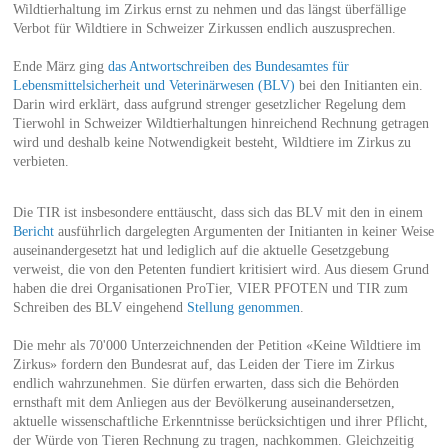
Wildtierhaltung im Zirkus ernst zu nehmen und das längst überfällige
Verbot für Wildtiere in Schweizer Zirkussen endlich auszusprechen.
Ende März ging
das Antwortschreiben des Bundesamtes für
Lebensmittelsicherheit und Veterinärwesen (BLV)
bei den Initianten ein.
Darin wird erklärt, dass aufgrund strenger gesetzlicher Regelung dem
Tierwohl in Schweizer Wildtierhaltungen hinreichend Rechnung getragen
wird und deshalb keine Notwendigkeit besteht, Wildtiere im Zirkus zu
verbieten.
Die TIR ist insbesondere enttäuscht, dass sich das BLV mit den in einem
Bericht
ausführlich dargelegten Argumenten der Initianten in keiner Weise
auseinandergesetzt hat und lediglich auf die aktuelle Gesetzgebung
verweist, die von den Petenten fundiert kritisiert wird. Aus diesem Grund
haben die drei Organisationen ProTier, VIER PFOTEN und TIR zum
Schreiben des BLV eingehend
Stellung genommen
.
Die mehr als 70'000 Unterzeichnenden der Petition «Keine Wildtiere im
Zirkus» fordern den Bundesrat auf, das Leiden der Tiere im Zirkus
endlich wahrzunehmen. Sie dürfen erwarten, dass sich die Behörden
ernsthaft mit dem Anliegen aus der Bevölkerung auseinandersetzen,
aktuelle wissenschaftliche Erkenntnisse berücksichtigen und ihrer Pflicht,
der Würde von Tieren Rechnung zu tragen, nachkommen. Gleichzeitig