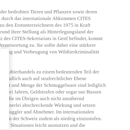
der bedrohten Tieren und Pflanzen sowie deren
d durch das internationale Abkommen CITES
 zu den Erstunterzeichnern des 1975 in Kraft
und ihrer Stellung als Hinterlegungsland der
tz des CITES-Sekretariats in Genf befindet, kommt
rantwortung zu. Sie sollte daher eine stärkere
pfung und Vorbeugung von Wildtierkriminalität
n Wildtierhandels zu einem bedeutenden Teil der
ss endlich auch auf strafrechtlicher Ebene
ch Art und Menge der Schmuggelware sind lediglich
al drei Jahren, Geldstrafen oder sogar nur Bussen
fen, die im Übrigen auch nicht annähernd
en keinerlei abschreckende Wirkung und setzen
 Schmuggler und Abnehmer. Im internationalen
fen in der Schweiz zudem als niedrig einzustufen.
che Situationen leicht ausnutzen und die