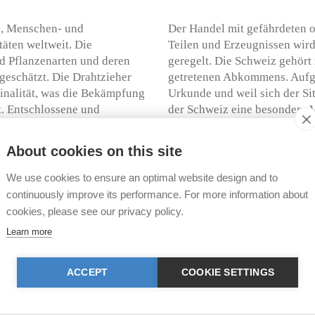
-, Menschen- und
Der Handel mit gefährdeten o
täten weltweit. Die
Teilen und Erzeugnissen wir
nd Pflanzenarten und deren
geregelt. Die Schweiz gehört
geschätzt. Die Drahtzieher
getretenen Abkommens. Aufgr
inalität, was die Bekämpfung
Urkunde und weil sich der Si
. Entschlossene und
der Schweiz eine besondere Ve
s gilt v.a. im Bereich der
Verantwortung bei der Bekäm
ch vielfach noch immer
übernehmen.
About cookies on this site
ährend auf der anderen Seite
Die Entwicklung des illegale
We use cookies to ensure an optimal website design and to
organisierten Kriminalität mu
continuously improve its performance. For more information about
 In sieben afrikanischen
berücksichtigt werden. Je na
cookies, please see our privacy policy.
rns gewildert, das in Asien
Freiheitsstrafen bis zu maxim
Learn more
0'000 Dollar pro Kilogramm
möglich. Diese geringen Stra
 Krise, etwa im Jahr 2008,
ausgeschöpft werden, erziel
 für die Elefanten. Im
falsche Signale an Wilderer,
ACCEPT
COOKIE SETTINGS
 einer Studie
Vergleich sind die Höchststra
etötet. Geschmuggelt werden
Kriminelle Banden können sol