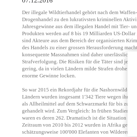
07.12.2016
Der illegale Wildtierhandel gehört nach dem Waffen
Drogenhandel zu den lukrativsten kriminellen Aktivi
Jahresgewinne aus dem illegalen Handel mit Tier- u
Produkten werden auf 8 bis 19 Milliarden US-Dollar 
sind Akteure aus dem Bereich der organisierten Krim
des Handels zu einer grossen Herausforderung macht
konsequente Massnahmen sind daher unerlässlich – da
Strafverfolgung. Die Risiken für die Täter sind jedo
gering, da in vielen Ländern milde Strafen drohen, w
enorme Gewinne locken.
So war 2015 ein Rekordjahr für die Nashornwilderei.
Ländern wurden insgesamt 1'342 Tiere wegen ihres Ho
als Allheilmittel auf dem Schwarzmarkt für bis zu 6
gehandelt wird. Zum Vergleich: In frühen Stadien der
waren es deren 262. Dramatisch ist die Situation auch
Zeitraum von 2010 bis 2012 wurden in Afrika gemäss
schätzungsweise 100'000 Elefanten von Wilderern g