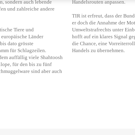
en, sondern auch lebende
Handelsrouten anpassen.
ffen und zahlreiche andere
TIR ist erfreut, dass der Bun
er doch die Annahme der Mot
tische Tiere und
Umweltstrafrechts unter Ein
h europäische Länder
hofft auf ein klares Signal g
bis dato grösste
die Chance, eine Vorreiterrol
amm für Schlagzeilen.
Handels zu übernehmen.
dem auffällig viele Shahtoosh
lope, für den bis zu fünf
Schmuggelware sind aber auch